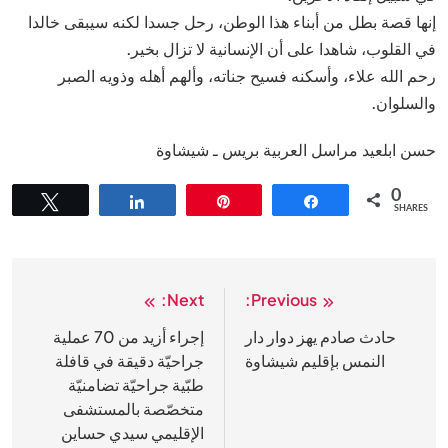
إنها قصة بطل من أبناء هذا الوطن، رحل جسدا لكنه سيبقى خالدا
في القلوب، شاهدا على أن الإنسانية لا تزال بخير.
رحم الله علاء، وأسكنه فسيح جناته، وألهم أهله وذويه الصبر
والسلوان.
حسن ابلعيد مراسل العربية بريس ـ شيشاوة
0
Tweet
Share
Pin
Share
SHARES
Next:
Previous:
تصفّح
المقالات
حادث صادم يهز دوار دار
إجراء أزيد من 70 عملية
النمس بإقليم شيشاوة
جراحيّة دقيقة في قافلة
طبّية جراحيّة تضامنيّة
متخصّصة بالمستشفى
الإقليمي سيدي حساين