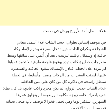
علاء… بطل أنقذ الأرواح ورحل في صمت
في موقف إنساني بطولي، جسد الشاب علاء أسمى معاني
الشجاعة ونكران الذات، حين تدخل بسرعة وحزم لإنقاذ ركاب
حافلة إداوسملال بإقليم تيزنيت ، بعد أن أُغمي على سائقها وسط
منعرجات خطيرة كانت تهدد بوقوع فاجعة طرقية لا تحمد عقباها.
لم يتردد علاء لحظة، فبادر بالإمساك بمقود الحافلة والسيطرة
عليها، ليجنب العشرات من الركاب مصيرا مأساويا، في لحظة
ستظل راسخة في ذاكرة كل من كان على متن الحافلة.
علاء، الشاب حديث الزواج، لم يكن مجرد راكب عادي، بل كان بطلا
حقيقيا، ترك خلفه زوجة مكلومة ورضيعة لم يتجاوز عمرها
الشهرين، ستكبر يوما وهي تحمل فخرا لا يوصف بأبٍ ضحى بحياته
في سبيل إنقاذ الآخرين.