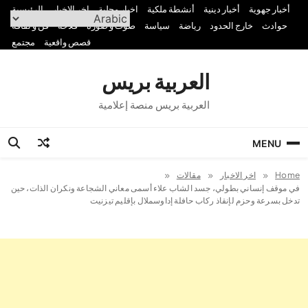
Ski
أخبار جهوية
أخبار دينية
أنشطة ملكية
اخبار محلية
اخر الاخبار
الرئيسية
t
حوادث
خارج الحدود
رياضة
سياسة
صوت و صورة
فلاحة
فن و ثقافة
conten
قصص واقعية
مجتمع
العربية بريس
العربية بريس منصة إعلامية
MENU
Home
اخر الاخبار
مقالات
في موقف إنساني بطولي، جسد الشاب علاء أسمى معاني الشجاعة ونكران الذات، حين
تدخل بسرعة وحزم لإنقاذ ركاب حافلة إداوسملال بإقليم تيزنيت