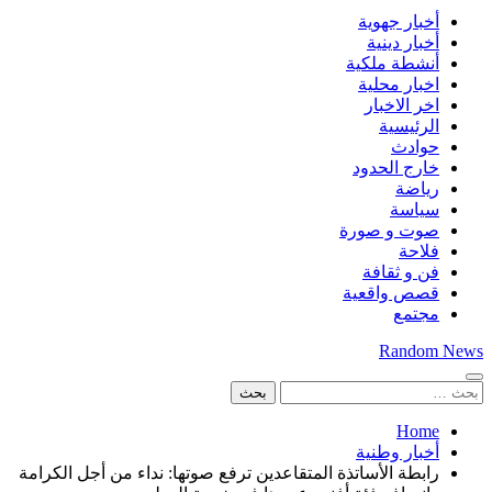
أخبار جهوية
أخبار دينية
أنشطة ملكية
اخبار محلية
اخر الاخبار
الرئيسية
حوادث
خارج الحدود
رياضة
سياسة
صوت و صورة
فلاحة
فن و ثقافة
قصص واقعية
مجتمع
Random News
البحث
عن:
Home
أخبار وطنية
رابطة الأساتذة المتقاعدين ترفع صوتها: نداء من أجل الكرامة