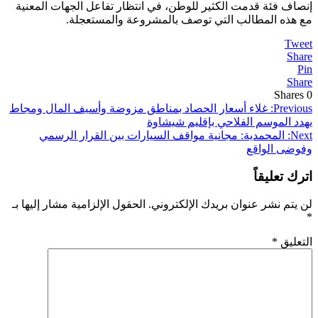
إنصاف فئة قدمت الكثير للوطن، في انتظار تفاعل الجهات المعنية
مع هذه المطالب التي توصف بالمشروعة والمستعجلة.
Tweet
Share
Pin
Share
Shares
0
تصفّح
Previous:
غلاء أسعار الحصاد بمناطق مزوضة وأسيف المال ومجاط
يهدد الموسم الفلاحي بإقليم شيشاوة
المقالات
Next:
المحمدية: مجانية مواقف السيارات بين القرار الرسمي
وفوضى الواقع
اترك تعليقاً
لن يتم نشر عنوان بريدك الإلكتروني.
الحقول الإلزامية مشار إليها بـ
*
التعليق
*