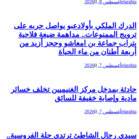
elarabia
أغسطس 8, 2026
0
الدرك الملكي بأولادعبو يواصل حربه على
ترويج الممنوعات.. مداهمة ضيعة فلاحية
بتراب جماعة بن امعاشو وحجز أزيد من
أربعة أطنان من ماء الحياة
elarabia
أغسطس 7, 2026
0
حادثة بمدخل مركز الغنيميين تخلف خسائر
مادية وإصابة خفيفة للسائق
elarabia
أغسطس 7, 2026
0
سيدي رحال الشاطئ ترتدي حلة الفروسية..