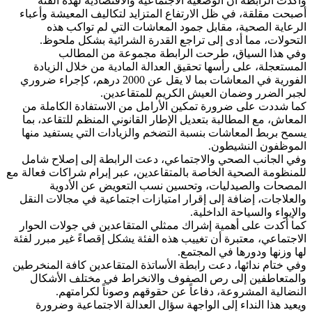
وأكدت الرابطة أن الوضعية الاجتماعية والاقتصادية لهذه الفئة
أصبحت مقلقة، في ظل الارتفاع المتزايد لتكاليف المعيشة وأعباء
الرعاية الصحية، مقابل جمود المعاشات التي لم تواكب هذه
التحولات، مما أدى إلى تراجع القدرة الشرائية بشكل ملحوظ.
وفي هذا السياق، طرحت الرابطة مجموعة من المطالب
المستعجلة، على رأسها تحقيق العدالة المادية من خلال الزيادة
الفورية في المعاشات بما لا يقل عن 2000 درهم، كإجراء ضروري
لجبر الضرر وضمان العيش الكريم للمتقاعدين.
كما شددت على ضرورة تمكين الأرامل من الاستفادة الكاملة من
المعاش، مع المطالبة بتعديل الإطار القانوني المنظم للتقاعد، بما
يسمح بربط المعاشات بنسبة التضخم والزيادات التي يستفيد منها
الموظفون النشيطون.
وفي الجانب الصحي والاجتماعي، دعت الرابطة إلى إصلاح شامل
للمنظومة الصحية الخاصة بالمتقاعدين، عبر إبرام شراكات فعالة مع
المصحات والصيدليات، وتحسين نسب التعويض عن الأدوية
والعلاجات، إضافة إلى إقرار امتيازات اجتماعية في مجالات النقل
والإيواء والسياحة الداخلية.
كما أكدت على أهمية إشراك ممثلي المتقاعدين في جولات الحوار
الاجتماعي، معتبرة أن تغييب هذه الفئة يشكل إقصاءً غير مبرر لفئة
لها وزنها ودورها في المجتمع.
وفي ختام ندائها، دعت رابطة الأساتذة المتقاعدين كافة المنخرطين
والمتعاطفين إلى رص الصفوف والانخراط في مختلف الأشكال
النضالية المشروعة، دفاعاً عن حقوقهم وصوناً لكرامتهم.
ويعيد هذا النداء إلى الواجهة سؤال العدالة الاجتماعية وضرورة