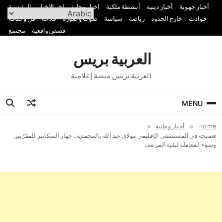
Ski
أخبار جهوية
أخبار دينية
أنشطة ملكية
اخبار محلية
اخر الاخبار
الرئيسية
t
حوادث
خارج الحدود
رياضة
سياسة
صوت و صورة
فلاحة
فن و ثقافة
conten
قصص واقعية
مجتمع
العربية بريس
العربية بريس منصة إعلامية
MENU
Home
أخبار وطنية
فضيحة في المستشفى الإقليمي مولاي عبد الله بالمحمدية.. جهاز السكانير للمقرّبين
وسوء المعاملة لبقية المرضى