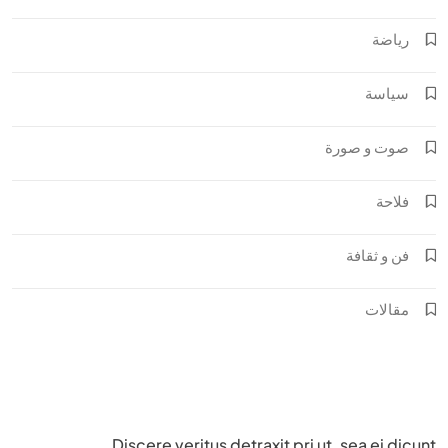
رياضة
سياسة
صوت و صورة
فلاحة
فن و ثقافة
مقالات
Discere veritus detraxit pri ut, sea ei dicunt