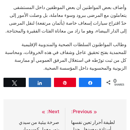
وأضاف بعض المواطنين أن بعض الموظفين داخل المستشفى
يتعاملون مع المرضى ببرود وسوء معاملة، بل وصلت الأمور إلى
حدّ اقتراح سيارات إسعاف خاصة (بأثمان مرتفعة) لنقل المرضى
إلى الدار البيضاء، وهو ما زاد من معاناة الفئات الفقيرة والمحتاجة.
وطالب المواطنون السلطات الصحية والمندوبية الإقليمية
للمحمدية بفتح تحقيق عاجل وشفاف في هذه الخروقات، ومحاسبة
كل من ثبت تورّطه في استغلال المرفق العمومي أو ممارسة
الزبونية والمحسوبية داخل المؤسسة الصحية.
0
Tweet
Share
Pin
Share
SHARES
Next:
Previous:
تصفّح
المقالات
لطيفة أحرار تعين نفسها
صرخة بيئية من سيدي
أستاذة بمعهدها… جدل
بنور معمل كوسومار