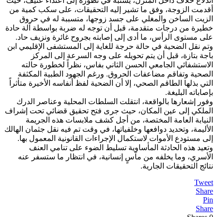
اندلاع خلاف داخل المنزل، يُشتبه في تطوره إلى اعتداء عنيف، حيث
أقدمت الزوجة، وفق ما تشير إليه التحقيقات، على سكب كمية من
الزيت الساخن والمغلي على جسد زوجها، متسببة له في حروق
خطيرة من درجات متقدمة، قبل أن توجه له ضربة بواسطة آلة حادة
على مستوى الرأس، ما أدى إلى إصابته بجروح غائرة ونزيف حاد.
وتم نقل الضحية في حالة حرجة للغاية إلى المستشفى الإقليمي ابن
باجة بتازة، قبل أن يتم تحويله على وجه السرعة إلى المركز
الاستشفائي الجامعي الحسن الثاني بفاس، نظراً لخطورة حالته
الصحية وتفاقم مضاعفات الحروق. ورغم الجهود الطبية المكثفة
التي بذلها الطاقم الصحي، إلا أن الضحية لفظ أنفاسه الأخيرة متأثراً
بإصاباته البليغة.
وفور إشعارها بالواقعة، انتقلت السلطات المحلية وعناصر الدرك
الملكي إلى عين المكان، حيث جرى فتح تحقيق قضائي تحت إشراف
النيابة العامة المختصة، من أجل كشف ملابسات هذه الجريمة
الأليمة، وتحديد دوافعها وخلفياتها، في وقت تم فيه نقل جثمان الهالك
إلى مستودع الأموات لاستكمال الإجراءات القانونية المعمول بها.
وتعيد هذه الحادثة المأساوية تسليط الضوء على تنامي العنف
الأسري، وما يخلفه من مآسٍ إنسانية، في انتظار ما ستسفر عنه
نتائج التحقيقات الجارية.
Tweet
Share
Pin
Share