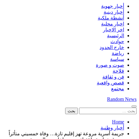
أخبار جهوية
أخبار دينية
أنشطة ملكية
اخبار محلية
اخر الاخبار
الرئيسية
حوادث
خارج الحدود
رياضة
سياسة
صوت و صورة
فلاحة
فن و ثقافة
قصص واقعية
مجتمع
Random News
البحث
عن:
Home
أخبار وطنية
جريمة أسرية مروعة تهز إقليم تازة… وفاة خمسيني متأثراً