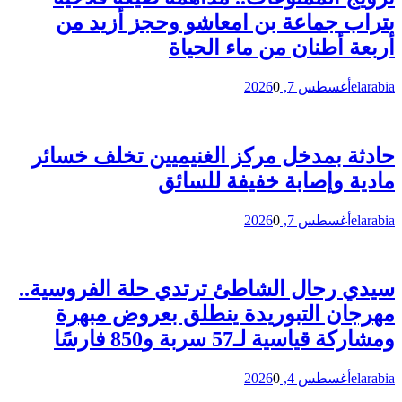
بتراب جماعة بن امعاشو وحجز أزيد من
أربعة أطنان من ماء الحياة
elarabia
أغسطس 7, 2026
0
حادثة بمدخل مركز الغنيميين تخلف خسائر
مادية وإصابة خفيفة للسائق
elarabia
أغسطس 7, 2026
0
سيدي رحال الشاطئ ترتدي حلة الفروسية..
مهرجان التبوريدة ينطلق بعروض مبهرة
ومشاركة قياسية لـ57 سربة و850 فارسًا
elarabia
أغسطس 4, 2026
0