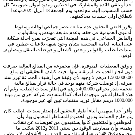
أخذ أو تلقي فائدة والمشاركة في اختلاس وتبديد أموال عمومية” كل
حسب المنسوب إليه، مع تحديد يوم الجمعة 18 أبريل 2025موعدا
لانطلاق أولى جلسات محاكمتهم.
وقرر قاضي التحقيق عدم متابعة عضو جماعي لوفاته وسقوط
الدعوى العمومية في حقه، وعدم متابعة مهندس، ومقاولين،
والقابض الجماعي، في هذه القضية التي تفجرّت بعدج احالة شكاية
على النيابة العامة المختصة بشأن وجود شبهة تلاعبات خطيرة في
سندات الطلب والفواتير وبعض الأشغال وتعويضات التنقل ومصاريف
الوقود.
و وفق المعطيات المتوفرة، فإن مجموعة من المبالغ المالية صرفت
دون انجاز الخدمات المرتقبة منها، حيث كشف التحقيقي أن مبلغ
1.500.000,00 درهم لا وجود لأي وثيقة في أرشيف الجماعة تبرر سند
صرفه، إذ توصلت شركة متهم يوجد في حالة فرار بمبالغ مالية
ضخمة تقدر بحوالي 400.000 درهم في إطار سندات الطلب، رغم أن
هذه المقاولة غير موجودة أصلا، كما استفادت شركة أخرى من مبلغ
1000.000 درهم مقابل توريد مقتنيات تبين أنها غير موجودة.
وأقر أحد المتهمين أثناء أطوار التحقيق أن إصدار سندات الطلب كان
يتم خارج الجماعة ودون الخضوع للمساطر المعمول بها، وأن
الموظفين والمنتخبين كانوا يستفيدون من تعويضات عن تنقلات
وهمية، وأن مصاريف الوقود بين سنتي 2011 و2012 شكلت ما
مجموعه 248.768 درهما، استفاد منها العديد من الأشخاص لا تربطهم