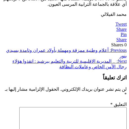
أي علاقة بالجماعة الترابية المرسى العيون.
محمد الفيلالي
Tweet
Share
Pin
Share
Shares
0
تصفّح
Previous:
أعلام وطنية ممزقة ومهملة بأولاد عمران وتامدة بسيدي
بنور
المقالات
Next:
۔ المديرية الإقليمية للتربية والتعليم ببرشيد : انقذوا هؤلاء
رجال الأمن الخاص وعاملات النظافة
اترك تعليقاً
لن يتم نشر عنوان بريدك الإلكتروني.
الحقول الإلزامية مشار إليها بـ
*
التعليق
*