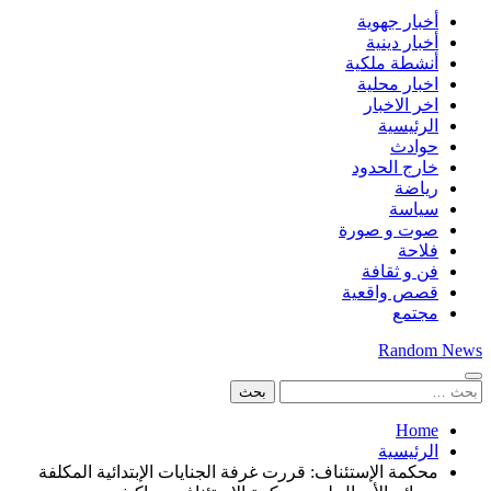
أخبار جهوية
أخبار دينية
أنشطة ملكية
اخبار محلية
اخر الاخبار
الرئيسية
حوادث
خارج الحدود
رياضة
سياسة
صوت و صورة
فلاحة
فن و ثقافة
قصص واقعية
مجتمع
Random News
البحث
عن:
Home
الرئيسية
محكمة الإستئناف: قررت غرفة الجنايات الإبتدائية المكلفة