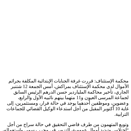
محكمة الإستئناف: قررت غرفة الجنايات الإبتدائية المكلفة بجرائم
الأموال لدى محكمة الإستئناف بمراكش، أمس الجمعة 12 شتنبر
الجاري، تأخير محاكمة الملياردير حسن الدرهم الرئيس السابق
لجماعة المرسى العيون و11 متهما بينهم نائبيه الأول والرابع،
وعضوين، وموظفين أحدهما يوجد في حالة فرار، ومستثمرين، إلى
غاية 10 أكتوبر المقبل من أجل استدعاء الوكيل القضائي للجماعات
الترابية.
وتوبع المتهمون من طرف قاضي التحقيق في حالة سراح من أجل
“اختلاس وتبديد أموال عمومية، التزوير في محرر رسمي واستعماله،