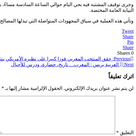
وجرى توقيف المشتبه فيه بحي البام حوالي الساعة السادسة مساءً، بع
النيابة العامة المختصة.
وتأتي هذه العملية في سياق المجهودات المتواصلة التي تبذلها المصالح 
Tweet
Share
Pin
Share
Shares
0
تصفّح
Previous:
حقق المنتخب المغربي فوزا كبيرا على نظيره الأمريكي بنت
Next:
العربية بريس : المغرب… تاريخ، حضارة، ودرس للأجيال
المقالات
اترك تعليقاً
لن يتم نشر عنوان بريدك الإلكتروني.
الحقول الإلزامية مشار إليها بـ
*
التعليق
*