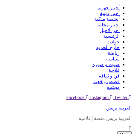
Skip
أخبار جهوية
to
أخبار دينية
content
أنشطة ملكية
اخبار محلية
اخر الاخبار
الرئيسية
حوادث
خارج الحدود
رياضة
سياسة
صوت و صورة
فلاحة
فن و ثقافة
قصص واقعية
مجتمع
Facebook
Instagram
Twitter
العربية بريس
العربية بريس منصة إعلامية