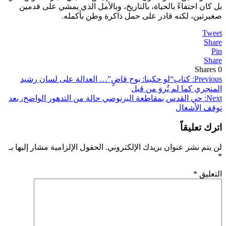
بل كان احتفاءً بالحياة، بالتاريخ، وبالأمل الذي يمشي على قدمين
صغيرتين، لكنه قادر على حمل ذاكرة وطن بأكمله.
Tweet
Share
Pin
Share
Shares
0
تصفّح
Previous:
كتاب“لو حكينا: بوح قاضٍ”… العدالة على لسان رشيد
المنجري كما لم تُروَ من قبل
المقالات
Next:
حي القدس بمقاطعة البرنوصي حالة من التدهور الواضح، بعد
توقف الأشغال
اترك تعليقاً
لن يتم نشر عنوان بريدك الإلكتروني.
الحقول الإلزامية مشار إليها بـ
*
التعليق
*