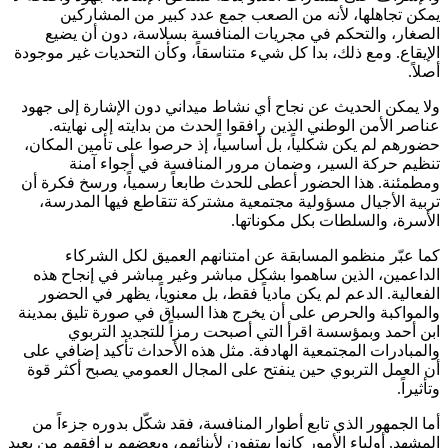
يمكن تجاهلها، لأنه من الصعب جمع عدد كبير من المشاركين
الصغار، والتحكم في مجريات المنافسة بسلاسة، دون أن يضيع
الإيقاع. ومع ذلك، بدا كل شيء متناسقاً، وكأن التحديات غير موجودة
أصلاً.
ولا يمكن الحديث عن نجاح أي نشاط ميداني دون الإشارة إلى جهود
عناصر الأمن الوطني الذين رافقوا الحدث من بدايته إلى نهايته.
حضورهم لم يكن شكلياً، بل أساسياً، إذ حرصوا على تأمين المكان،
تنظيم حركة السير، وضمان مرور المنافسة في أجواء آمنة
ومطمئنة. هذا الحضور أعطى للحدث طابعاً رسمياً، ورسخ فكرة أن
تربية الأجيال مسؤولية مجتمعية مشتركة تتقاطع فيها المدرسة،
الأسرة، والسلطات بكل مكوناتها.
كما عبّر منظمو المسابقة عن امتنانهم العميق لكل الشركاء
الداعمين، الذين ساهموا بشكل مباشر وغير مباشر في إنجاح هذه
الفعالية. الدعم لم يكن مادياً فقط، بل معنوياً، يظهر في الحضور
والمواكبة والحرص على أن يخرج هذا السباق في صورة تليق بمدينة
ابن أحمد وبمؤسسة اقرأ التي أصبحت رمزاً للتجديد التربوي
والمبادرات المجتمعية الهادفة. مثل هذه الأحداث تأكيد إضافي على
أن العمل التربوي حين ينفتح على المجال العمومي يصبح أكثر قوة
وتأثيراً.
أما الجمهور الذي تابع أطوار المنافسة، فقد شكّل بدوره جزءاً من
المشهد. أولياء الأمور كانوا يهتفون لأبنائهم، وبعضهم يرافقهم من بعيد