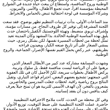
الوطنية وروح المنافسة، واستطاع أن يبعث حياة جديدة في الشوارع
المحيطة بمؤسسة اقرأ، حيث تجمع الأطفال، والأسر، والمربون،
وشركاء المؤسسة في لوحة احتفالية تنبض بالحماس والانخراط.
منذ الساعات الأولى، بدأت ترتيبات التنظيم تظهر بوضوح، فقد سعت
اللجنة المشرفة إلى توفير كل ظروف النجاح، من مسارات مؤمنة،
وإشراف تربوي منضبط، وتهيئة اللوجستيك الكفيل باحتضان حدث
يليق بهذه المناسبة الوطنية الخالدة. بدا المشهد وكأن المدينة تعيد
تمثّل لحظة من لحظات المسيرة نفسها، لكن بشكل رمزي، حيث
يمشي الصغار على أثر تاريخٍ صنعه الكبار، ويعيدون قراءته
بطريقتهم، عبر ركضٍ يحمل القيم نفسها: الإصرار، الجماعية، والروح
الوطنية.
وشهدت المسابقة مشاركة عدد كبير من الأبطال الصغار الذين
برهنوا على أن الرياضة ليست منافسة فقط، بل سلوك وتربية.
يركض الأطفال بخطوات سريعة، لكنّ الأجمل كان في تلك العفوية
التي جمعتهم: تشجيع بعضهم البعض، احترام قواعد التباري، وتقبل
النتائج بروح رياضية راقية. لحظات جعلت المدرسين والحاضرين
يشعرون بالفخر، لأن الهدف الأسمى للتربية هو أن تمنح جيلاً يعرف
كيف ينافس دون أن يفقد إنسانيته.
وفي كل محطة من الحدث، كانت ملامح الاحترافية التنظيمية
حاضرة. عملت اللجنة التنظيمية على ضبط التوقيت، توزيع الأدوار،
والإشراف على مسارات العدو بدقة تستحق الإشادة. جهود واضحة لا