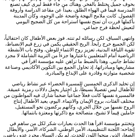
بخوف جميل يختلط بالفخر. وهناك من جاء فقط ليرى كيف تصنع
المدرسة قيماً في الهواء الطلق، بعيداً عن مقاعد الدراسة وأروقة
الفصول. كانت ملامح البهجة واضحة على الوجوه، وكأن المدينة
بأكملها قررت أن تمنح نفسها استراحة من كل الضجيج اليومي
لتعيش لحظة فرح جماعي.
وانتهى السباق، لكن رسائله لم تنته. فوز بعض الأطفال كان احتفالياً،
لكن الجميع خرج رابحاً. الربح الحقيقي يكمن في زرع قيم الانضباط،
تقوية اللياقة البدنية، تعزيز روح الانتماء للوطن، وفتح باب الأنشطة
الرياضية أمام المتعلمين باعتبارها جزءاً من التربية الشاملة لا مجرد
نشاط جانبي. وهذا بالضبط ما تراهن عليه مؤسسة اقرأ في
مشاريعها ومبادراتها، إذ تحاول الجمع بين التكوين الأكاديمي وصناعة
شخصية متوازنة وقادرة على الإبداع والمبادرة.
إن تخليد الذكرى الخمسين للمسيرة الخضراء عبر نشاط رياضي
للأطفال ليس تفصيلاً بسيطاً، بل اختيار يحمل دلالات رمزية عميقة.
فالمسيرة نفسها كانت فعلاً جماعياً ضخماً شارك فيه المواطنون من
مختلف الفئات، بروح الإيمان والانتماء. اليوم، يعيد الأطفال إنتاج
الروح نفسها من خلال الجري، وكأنهم يركضون نحو المستقبل،
حاملين قِيماً لا تشيخ، متصالحة مع ذاكرتها ومعتزة بانتمائها.
وتختتم مؤسسة اقرأ هذا الحدث بعبارات شكر لكل من ساهم في
إنجاحه: اللجنة التنظيمية، الأمن الوطني، الشركاء، الأسر، والأبطال
الصغار الذين منحوا اللون للحدث. لم يكن السباق مجرد عدو رياضي،