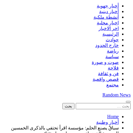
أخبار جهوية
أخبار دينية
أنشطة ملكية
اخبار محلية
اخر الاخبار
الرئيسية
حوادث
خارج الحدود
رياضة
سياسة
صوت و صورة
فلاحة
فن و ثقافة
قصص واقعية
مجتمع
Random News
البحث
عن:
Home
أخبار وطنية
سباقٌ يصنع الحلم: مؤسسة اقرأ تحتفي بالذكرى الخمسين