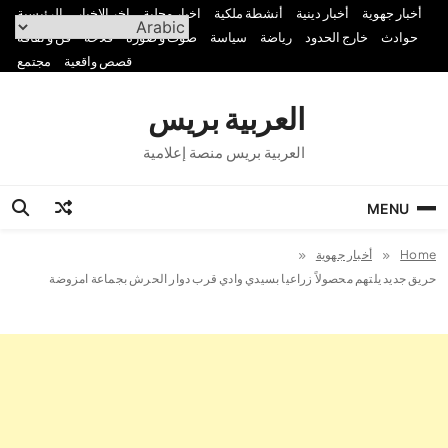
Ski
أخبار جهوية
أخبار دينية
أنشطة ملكية
اخبار محلية
اخر الاخبار
الرئيسية
t
حوادث
خارج الحدود
رياضة
سياسة
صوت و صورة
فلاحة
فن و ثقافة
conten
قصص واقعية
مجتمع
العربية بريس
العربية بريس منصة إعلامية
MENU
Home
أخبار جهوية
حريق جديد يلتهم محصولاً زراعيا بسيدي وادي قرب دوار الحرش بجماعة امزوضة