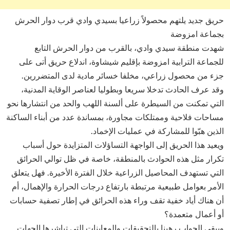
حريق جديد يلتهم محصولاً زراعيا بسيدي وادي قرب دوار الحرش
بجماعة امزوضة
شهدت منطقة سيدي وادي، بالقرب من دوار الحرش التابع
للجماعة الترابية امزوضة بإقليم شيشاوة، اندلاع حريق أتى على
جزء من محصول زراعي، مخلفا خسائر مادية لدى المتضررين.
وقد عرف الحادث تدخلا سريعا وبطوليا لعناصر الوقاية المدنية،
التي تمكنت من السيطرة على ألسنة اللهب والحد من انتشارها نحو
مساحات فلاحية وممتلكات مجاورة، بمساندة عدد من أبناء الساكنة
الذين هبّوا للمشاركة في عمليات الإخماد.
ويعيد هذا الحريق إلى الواجهة التساؤلات المتزايدة حول أسباب
تكرار مثل هذه الحوادث بالمنطقة، خاصة في ظل توالي الحرائق
التي تستهدف المحاصيل الزراعية خلال الفترة الأخيرة. فهل يتعلق
الأمر بعوامل طبيعية مرتبطة بارتفاع درجات الحرارة والإهمال، أم
أن هناك أياد خفية تقف وراء هذه الحرائق في إطار تصفية حسابات
أو أعمال متعمدة؟
ويبقى الجواب رهينا بالتحقيقات والمعاينات التي تباشرها الجهات