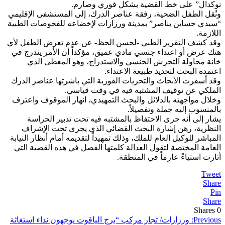
نوكدال” على خط القضية بشكل فوري وصارم.
ونُقل الطفل الضحية، رفقة عناصر الدرك، إلى المستشفى الإقليمي
“سيدي حساين بناصر” بمدينة ورزازات لإخضاعه للفحوصات الطبية
اللازمة.
​وقد كشف التقرير الطبي -لحسن الحظ- عن عدم تعرض الطفل لأي
هتك عرض أو اعتداء جنسي مادي عميق، مؤكداً أن الأمر يندرج في
خانة محاولة التحرش الجنسي والاستدراج، وهو المعطى الذي
اعتمده البحث لتحديد طبيعة الاعتداء.
​وقد أسفرت الأبحاث والتحريات الفورية التي باشرتها عناصر الدرك
الملكي عن توقيف المشتبه فيه في وقت قياسي.
وخلال مواجهته بالدلائل والبحث التمهيدي، انهار الموقوف واعترف
بالمنسوب إليه جملة وتفصيلاً.
​يشار إلى أنه جرى الاحتفاظ بالمشتبه فيه تحت تدبير الحراسة
النظرية، رهن إشارة البحث القضائي الذي يجري تحت الإشراف
المباشر للوكيل العام للملك، وذلك تمهيداً لتقديمه أمام أنظار النيابة
العامة المختصة لتقول العدالة كلمتها الفصل في هذه القضية التي
أثارت استياءً عارماً في المنطقة.
Tweet
Share
Pin
Share
Shares
0
تصفّح
Previous:
​ورزازات/ تجار مركب “برج الياقوت يوجهون نداء استغاثة