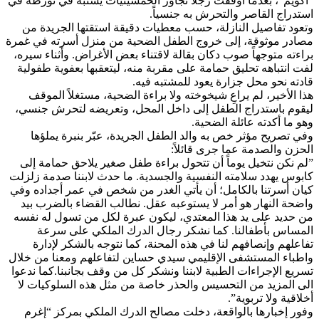
“أكويم”، بعدما أوقفت رجلا تجاوز الخمسينيات يشتبه في تورطه في
استدراج القاصر والتحرش به جنسياً.
​وتعود تفاصيل النازلة، حسب معطيات دقيقة استقتها الجريدة من
مصادر موثوقة، إلى خروج الطفل الضحية من منزل أسرته في غمرة
براءته متوجهاً صوب دكان بقالة لاقتناء بعض الأغراض. وأثناء سيره،
لفت انتباهه تحليق حمامة على مقربة منه، ليتعقبها بعفوية طفولية
قادته نحو محل جزارة يعود للمشتبه فيه.
​هذا الأخير، لم يراعِ شيخوخته ولا براءة الضحية، مستغلاً الموقف
ليقوم باستدراج الطفل إلى داخل المحل، وتعريضه لتحرش جنسي،
وهو ما أكدته عائلة الضحية.
​وفي تصريح مؤثر خص به والد الطفل الجريدة، عبّر بنبرة يملؤها
الحزن والصدمة عما جرى قائلاً:
​”لم نكن نتخيل يوماً أن تتحول براءة طفل صغير يلاحق حمامة إلى
كابوس يهدد سلامته النفسية والجسدية. ما حدث لابننا صدمة زلزلت
كيان أسرتنا بالكامل؛ أن يأتي الغدر من شخص في عمر أجداده وفي
واضحة النهار هو أمر لا يستوعبه عقل. نطالب القضاء بالضرب بيد
من حديد على يد هذا المعتدي، ليكون عبرة لكل من تسول له نفسه
المساس بأطفالنا. كما نشكر رجال الدرك الملكي على سرعة
تفاعلهم وإنصافهم لنا في هذه المحنة، كما نتوجه بالشكر لإدارة
واطباء المستشفى الإقليمي سيدي حساين لتفاعلهم ومعنا من خلال
تسريع الإجراءات الطبية لابننا ونشكر كل من وقف بجانبنا.كما ندعوا
الى المزيد من التحسيس والحذر خاصة من مثل هذه السلوكيات لا
أخلاقية ولا تربوية”.
​وفور إخبارها بالواقعة، دخلت مصالح الدرك الملكي بمركز “إغرم