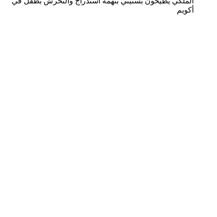
الملكي يطيحون بستيني بتهمة استدراج والتحرش بطفل في
أكويم