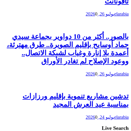
تافونانت
elarabia
يوليو 26, 2026
0
بالصور.. أكثر من 10 دواوير بجماعة سيدي
حماد أوسايح بإقليم الصويرة.. طرق مهترئة،
أعمدة بلا إنارة وغياب لشبكة الاتصال..
ووعود الإصلاح لم تغادر الأوراق
elarabia
يوليو 26, 2026
0
تدشين مشاريع تنموية بإقليم ورزازات
بمناسبة عيد العرش المجيد
elarabia
يوليو 24, 2026
0
Live Search