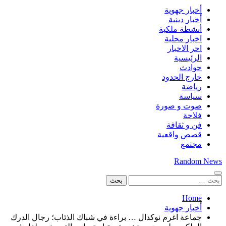
أخبار جهوية
أخبار دينية
أنشطة ملكية
اخبار محلية
اخر الاخبار
الرئيسية
حوادث
خارج الحدود
رياضة
سياسة
صوت و صورة
فلاحة
فن و ثقافة
قصص واقعية
مجتمع
Random News
البحث
عن:
Home
أخبار جهوية
جماعة اغرم نوكدال … ​براءة في شباك الذئاب؛ رجال الدرك