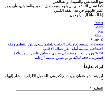
مع الصديقين والشهداء والصالحين.
​كما نسأل الله تعالى أن يلهم ذويه جميل الصبر والسلوان، وأن يجبر
كسر قلوبهم في هذا الفقد الكبير.
​إنا لله وإنا إليه راجعون.
Tweet
Share
Pin
Share
Shares
0
تصفّح
Previous:
تستعد تعاونيات الحليب بإقليم سيدي بنور لتنظيم وقفة
احتجاجية سلمية أمام مقر عمالة الإقليم،
المقالات
Next:
ورزازات… مستشفى سيدي حساين بناصر يشهد ولادة
قيصرية ناجحة لثلاثة توائم ضمن عملية “رعاية
اترك تعليقاً
لن يتم نشر عنوان بريدك الإلكتروني.
الحقول الإلزامية مشار إليها بـ
*
التعليق
*