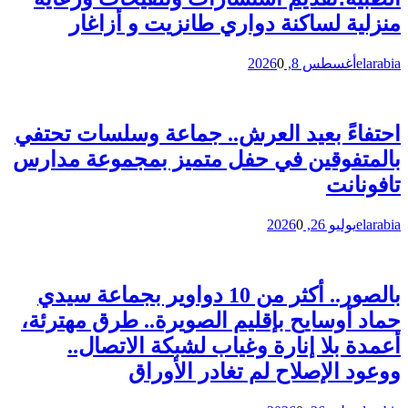
منزلية لساكنة دواري طانزيت و أزاغار
elarabia
أغسطس 8, 2026
0
احتفاءً بعيد العرش.. جماعة وسلسات تحتفي
بالمتفوقين في حفل متميز بمجموعة مدارس
تافونانت
elarabia
يوليو 26, 2026
0
بالصور.. أكثر من 10 دواوير بجماعة سيدي
حماد أوسايح بإقليم الصويرة.. طرق مهترئة،
أعمدة بلا إنارة وغياب لشبكة الاتصال..
ووعود الإصلاح لم تغادر الأوراق