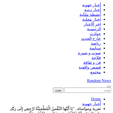
أخبار جهوية
أخبار دينية
أنشطة ملكية
اخبار محلية
اخر الاخبار
الرئيسية
حوادث
خارج الحدود
رياضة
سياسة
صوت و صورة
فلاحة
فن و ثقافة
قصص واقعية
مجتمع
Random News
البحث
عن:
Home
أخبار جهوية
​تعزية ومواساة.. ​”يَا أَيَّتُهَا النَّفْسُ الْمُطْمَئِنَّةُ ارْجِعِي إِلَى رَبِّكِ