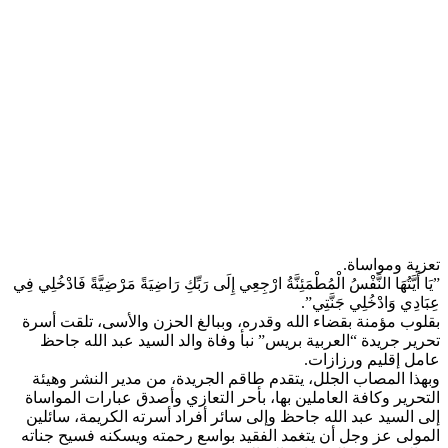
​تعزية ومواساة.
​”يَا أَيَّتُهَا النَّفْسُ الْمُطْمَئِنَّةُ ارْجِعِي إِلَى رَبِّكِ رَاضِيَةً مَرْضِيَّةً فَادْخُلِي فِي
عِبَادِي وَادْخُلِي جَنَّتِي”.
​بقلوب مؤمنة بقضاء الله وقدره، وببالغ الحزن والأسى، تلقت أسرة
تحرير جريدة “العربية بريس” نبأ وفاة والد السيد عبد الله جاحظ
عامل إقليم ورزازات.
​وبهذا المصاب الجلل، يتقدم طاقم الجريدة، من مدير النشر وهيئة
التحرير وكافة العاملين بها، بأحر التعازي وأصدق عبارات المواساة
إلى السيد عبد الله جاحظ وإلى سائر أفراد أسرته الكريمة، سائلين
المولى عز وجل أن يتغمد الفقيد بواسع رحمته ويسكنه فسيح جناته