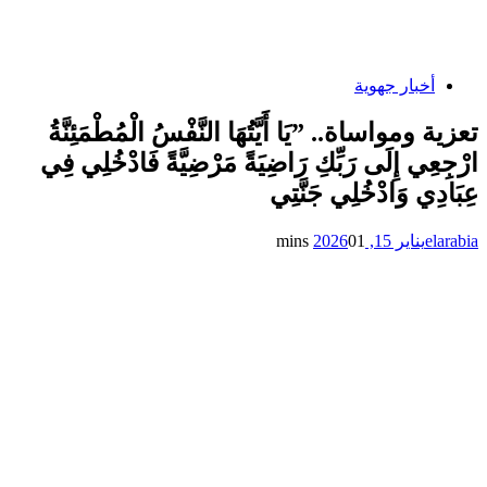
أخبار جهوية
​تعزية ومواساة.. ​”يَا أَيَّتُهَا النَّفْسُ الْمُطْمَئِنَّةُ
ارْجِعِي إِلَى رَبِّكِ رَاضِيَةً مَرْضِيَّةً فَادْخُلِي فِي
عِبَادِي وَادْخُلِي جَنَّتِي
elarabia
يناير 15, 2026
1 mins
0