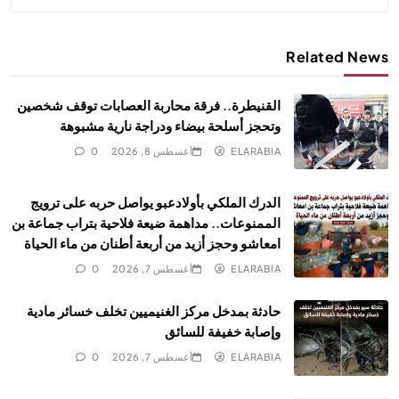
Related News
القنيطرة.. فرقة محاربة العصابات توقف شخصين
وتحجز أسلحة بيضاء ودراجة نارية مشبوهة
ELARABIA
أغسطس 8, 2026
0
الدرك الملكي بأولادعبو يواصل حربه على ترويج
الممنوعات.. مداهمة ضيعة فلاحية بتراب جماعة بن
امعاشو وحجز أزيد من أربعة أطنان من ماء الحياة
ELARABIA
أغسطس 7, 2026
0
حادثة بمدخل مركز الغنيميين تخلف خسائر مادية
وإصابة خفيفة للسائق
ELARABIA
أغسطس 7, 2026
0