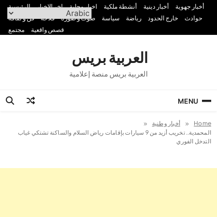
Ski
أخبار جهوية
أخبار دينية
أنشطة ملكية
اخبار محلية
اخر الاخبار
الرئيسية
t
حوادث
خارج الحدود
رياضة
سياسة
صوت و صورة
فلاحة
فن و ثقافة
conten
قصص واقعية
مجتمع
العربية بريس
العربية بريس منصة إعلامية
MENU
Home
أخبار وطنية
المحمدية.. تخريب أزيد من 9 سيارات بإقامات رياض السلام والساكنة تشتكي غياب
التدخل الفوري