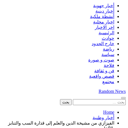
أخبار جهوية
أخبار دينية
أنشطة ملكية
اخبار محلية
اخر الاخبار
الرئيسية
حوادث
خارج الحدود
رياضة
سياسة
صوت و صورة
فلاحة
فن و ثقافة
قصص واقعية
مجتمع
Random News
البحث
عن:
Home
أخبار وطنية
الفيزازي من مشيخة الدين والعلم إلى قذارة السب والتنابز