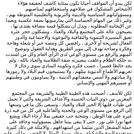
لكن يبدو أن المواقف أحيانا تكون بمثابة كاشف لحقيقة هؤلاء
الأشخاص المشكوك في صلاحهم واستحقاقهم لمناصبهم
ومسؤولياتهم السياسية والدينية والتربوية والتعليمية المنوطة بهم ،
وغير ذلك من المهام الحساسة التي يمارسونها بصفة عكسية وبعيدا
عن الإيجابية المطلوبة ، وبدل أن يشكلوا قيمة مضافة يقتدى بها ،
يصبحون عالة على المجتمع والبلاد والعباد ، ويشكلون حجر عثرة
تعيق المسيرة التنموية والثقافية والتوعوية والاجتماعية والدور
الفعال لشريحة أو لأخرى ، رافضين كل ومضة خير أو شعلة وهاجة
وفكرة وضاحة تهدف إلى تنوير الطريق وهداية العقول وتوضيح
المبهم والرفع من مستوى الوعي لدى الرأي العام وكل من اشتدت
به حلكة الظلام وعلقت ببصيرته صفة الظلامية والعياذ بالله ، ولم
يجد حائطا قصيرا ، حسب فكره وتكوينه السادي سوى رجال لا
تغريهم الأطماع الدنيوية مثلهم ، ولا يستبيحون قيم البلاد ولا رموزها
ولا مبادئهم ولا أسس معتقداتهم الدينية ، ولا يساومون في وطنيتهم
أو ضميرهم المهني والإنساني .
لكن للأسف ، أصبحت هذه الطينة الطيبة والشريفة من المجتمع
المغربي من ذوي النيات الحسنة والأعداف الشريفة والتي لا تحمل
في طيات قلبها إلا الخير للبلاد والعباد ، وتسعى بكل ما في وسعها
إلى الرفع من مستوى الوعي والجدية والفاعلية في كل من فيه ذرة
غيرة على هذا الوطن ، وشحنة حب حقيقي يملأ أرجاء البلاد ويشع
فيها نورا على نور ، حتى لا يبقى بيننا جاهل بمسؤوليته وحاقد على
حملة المشعل الذين سئمنا من استهدافهم ، والامثلة في ذلك كثيرة
ومتعددة النوع والشكيلة ، وعلى سبيل المثال لا الحصر ، ما أتى عليه