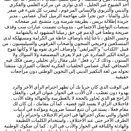
أحد الشيوخ غير الجليل ، الذي توارى عن مركزه العلمي والفكري
والديني والتربوي والإنساني المزعوم ، ليضرب كل شيء في صفر
بابل والمايا ، حين تجرأ على مهاجمة الزميل كمال عصامي ، مدير
جريدة إطلالة بريس ، بطريقة شرسة ورد متشنج عبر صفحاته
بمنصات التواصل الاجتماعي ، بتدوينات تضمنت عبارات سب وقذف
صريحة وطعناً في الذمم في حق زميلنا المشهود له بالشهامة
وحسن الخلق ، ناعتاً إياه بأوصاف حاطة من الكرامة ومستهلكة لدى
المتسكعين وخريجي السجون وأصحاب القرقوبي والسيليسيون ، من
قبيل “الكذاب” و”المرايقي” وأوصاف أخرى تفوه بها لا وكأنها تفوح
برائحة الكير الصادرة عن فم لا يعرف المضمضة ولا السواك ولا
السنون ، وذلك كـ”رد فعل” على مقال رأي تحليلي رصين فكك فيه
الصحافي كمال عصامي الخلفيات الفكرية لخطاب الفيزازي، منتقداً
تحوله من لغة التكفير الديني إلى التخوين الوطني دون مراجعات
حقيقية .
في الوقت الذي كان حريا بك أن تظهر احترام الرأي الآخر والرد
بهدوء دون تعصّب ، لأن الأدب في الحوار عنوان الرقي ، والعقل
الراجح هو الذي يُحاور بالحجة لا بالغطرسة والجهالة وقلة الأدب .
فاختلاف الرأي لا يفسد للود قضية ، كما أن مقامك ، إن كان لك
مقام فعلا ، يستدعي أن تتبع أسسا ضرورية ومؤكدة في أدبيات
الحوار والتي يمكن اختزالها في احترام الاختلاف واحترام رأي
الطرف الآخر حتى عند الاختلاف ، واستخدام الكلمات اللطيفة
والهادئة واللباقة في الحوار والأدب في الرد . كما أن صكوك الوطنية