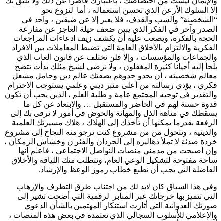
والإيمان ليست من اختصاصك ، باعتبارك قاصرا عن ذلك ولا يليق بك
إلا السلوك الأرعن الذي تحسن استعماله ، أما النزوع نحو
“الشخصنة” والسب والقذف، فلا يعبر إلا عن ضيقين ، واحد في
الصدر وآخر في الفكر الذي يبين ضعف حيلة العاجز عن مقارعة
الحجة بالفكرة، ويصعب عليه أن يكشف زيف ادعاءات المراجعات
الفكرية والالتزام بالأخلاق العامة التي تضبط المعاملات بين الافراد
والجماعات والمؤسسات ، وإلا فلن نختلف عن قانون الغاب الذي
يلجأ إليه أحيانا كثيرة المغفلون ، ولا نرضى لشيخ مثلك بدأت تتضح
معالم شخصيته ، أن يحدو حدوهم بصفتك عالم دين وحامل مشعل
فكري ، يؤدي رسالته من أعلى منبر ديني وعلمي يستوجب الاحترام
والتقدير في توجيه المجتمع عامة و طلبة العلم ، الذين يجب أن تكون
قدوة حسنة لهم في الحاضر والمستقبل … والابتعاد عن كل ما
يسقطك في متاهة الذل والمهانة والخوض في أمور لا ترقى بك إلى
الرفعة بقدرما يمكنها أن تأخذك إلى الهلاك ، هلاك مسيرتك العلمية
والدينية ، وتتحول من من مشروع كنت ترجو منه النجاح إلى مشروع
خردة صدئة لا تملأ ذهاليزه إلى الجردان والفئران وخشاش الزمكان ،
وإن أصبحت من مدمني منصات التواصل الاجتماعي ، فاعلم أنها
ساحة مفتوحة لتشكيل الوعي العام، وتتطلب منك اللياقة والأخلاق
الفاضلة التي يجب أن تطبع خطاب رموز الوعظ والإرشاد.
وفي هذا السياق كان لابد لك من اجتناب طرق التطرف والإرهاب
التي تتميز بها خرجاتك عبر المنابر الرقمية التي أضحت تشير إلى
صورتك العدوانية التي أثارت استنكار المهتمين بالشأن الدعوي
والإعلامي للأسلوب السجالي الذي تعتمده في بعض هذه المنصات ،