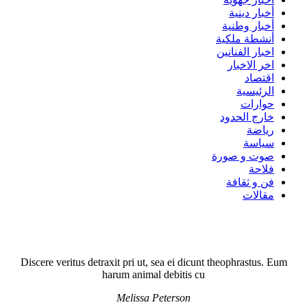
أخبار دينية
أخبار وطنية
أنشطة ملكية
اخبار الفنانين
اخر الاخبار
اقتصاد
الرئيسية
حوارات
خارج الحدود
رياضة
سياسة
صوت و صورة
فلاحة
فن و ثقافة
مقالات
Discere veritus detraxit pri ut, sea ei dicunt theophrastus. Eum
harum animal debitis cu
Melissa Peterson