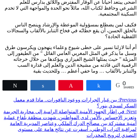
أضحى يبتعد أحياناً عن الوقار المفترض واللائق بدارس للعلم
الشرعي وحافظ لكتاب الله، مائلاً نحو الحدة والمواجهة التي لا تخدم
السكينة المجتمعية.
فكيف لمن يضطلع بمسؤولية الموعظة والإرشاد وينصح الناس
بالخلق الحسن، أن يقع خطابُه في فخاخ التنابز بالألقاب والسجالات
اللفظية الحادة؟
أم أننا لازلنا نسير على خطى شيوخ وعلماء ينهجون ويكرسون طرق
وسبل ما يذكر في المثل المغربي العامي القائل ” من الطيفور إلى
المزبلة ” حيث يمثلها الشيخ الفيزازي ويؤكدها من خلال خرجاته
الرقمية التي قادته من مشيخة الدين والعلم إلى قذارة السب
والتنابز بالألقاب … وما خفي أعظم … وللحديث بقية
0
Tweet
Share
Pin
Share
SHARES
تصفّح
Previous:
بين غبار الجرارات ووعود النافورات.. ماذا قدم معمل
السكر لسيدي بنور؟
المقالات
Next:
في إطار الجهود الأمنية المتواصلة الرامية إلى محاربة الجريمة
وتعزيز الإحساس بالأمن لدى المواطنين، شهدت منطقة بلفاع عملية
أمنية مشتركة بين مصالح الدرك الملكي وعناصر المديرية العامة
لمراقبة التراب الوطني، أسفرت عن نتائج هامة على مستوى
التصدي لترويج المخدرات