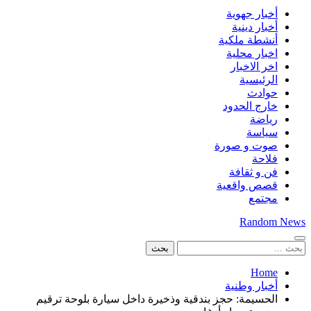
أخبار جهوية
أخبار دينية
أنشطة ملكية
اخبار محلية
اخر الاخبار
الرئيسية
حوادث
خارج الحدود
رياضة
سياسة
صوت و صورة
فلاحة
فن و ثقافة
قصص واقعية
مجتمع
Random News
البحث
عن:
Home
أخبار وطنية
الحسيمة: حجز بندقية وذخيرة داخل سيارة بلوحة ترقيم