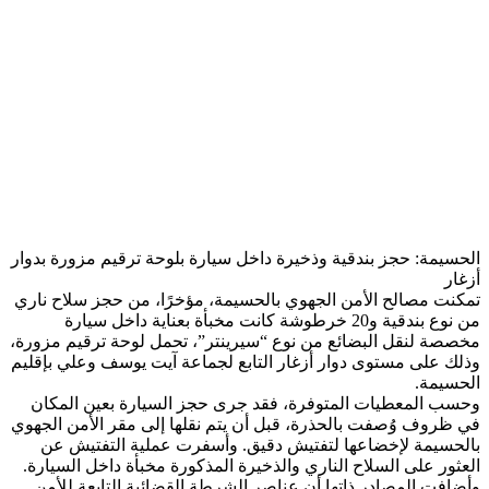
الحسيمة: حجز بندقية وذخيرة داخل سيارة بلوحة ترقيم مزورة بدوار
أزغار
تمكنت مصالح الأمن الجهوي بالحسيمة، مؤخرًا، من حجز سلاح ناري
من نوع بندقية و20 خرطوشة كانت مخبأة بعناية داخل سيارة
مخصصة لنقل البضائع من نوع “سيرينتر”، تحمل لوحة ترقيم مزورة،
وذلك على مستوى دوار أزغار التابع لجماعة آيت يوسف وعلي بإقليم
الحسيمة.
وحسب المعطيات المتوفرة، فقد جرى حجز السيارة بعين المكان
في ظروف وُصفت بالحذرة، قبل أن يتم نقلها إلى مقر الأمن الجهوي
بالحسيمة لإخضاعها لتفتيش دقيق. وأسفرت عملية التفتيش عن
العثور على السلاح الناري والذخيرة المذكورة مخبأة داخل السيارة.
وأضافت المصادر ذاتها أن عناصر الشرطة القضائية التابعة للأمن