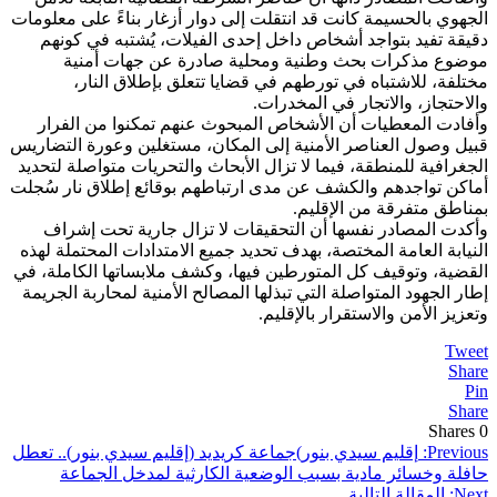
الجهوي بالحسيمة كانت قد انتقلت إلى دوار أزغار بناءً على معلومات
دقيقة تفيد بتواجد أشخاص داخل إحدى الفيلات، يُشتبه في كونهم
موضوع مذكرات بحث وطنية ومحلية صادرة عن جهات أمنية
مختلفة، للاشتباه في تورطهم في قضايا تتعلق بإطلاق النار،
والاحتجاز، والاتجار في المخدرات.
وأفادت المعطيات أن الأشخاص المبحوث عنهم تمكنوا من الفرار
قبيل وصول العناصر الأمنية إلى المكان، مستغلين وعورة التضاريس
الجغرافية للمنطقة، فيما لا تزال الأبحاث والتحريات متواصلة لتحديد
أماكن تواجدهم والكشف عن مدى ارتباطهم بوقائع إطلاق نار سُجلت
بمناطق متفرقة من الإقليم.
وأكدت المصادر نفسها أن التحقيقات لا تزال جارية تحت إشراف
النيابة العامة المختصة، بهدف تحديد جميع الامتدادات المحتملة لهذه
القضية، وتوقيف كل المتورطين فيها، وكشف ملابساتها الكاملة، في
إطار الجهود المتواصلة التي تبذلها المصالح الأمنية لمحاربة الجريمة
وتعزيز الأمن والاستقرار بالإقليم.
Tweet
Share
Pin
Share
Shares
0
تصفّح
Previous:
إقليم سيدي بنور)جماعة كريديد (إقليم سيدي بنور).. تعطل
حافلة وخسائر مادية بسبب الوضعية الكارثية لمدخل الجماعة
المقالات
Next:
المقالة التالية