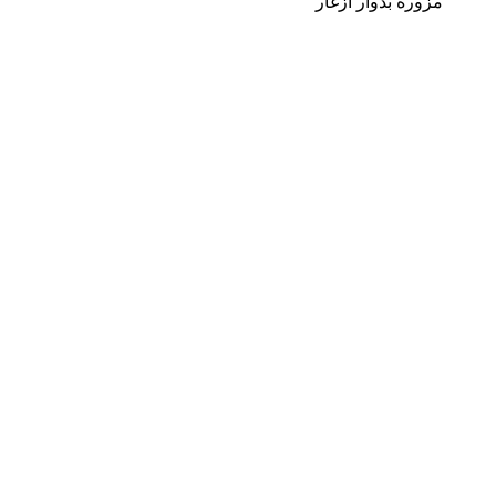
مزورة بدوار أزغار