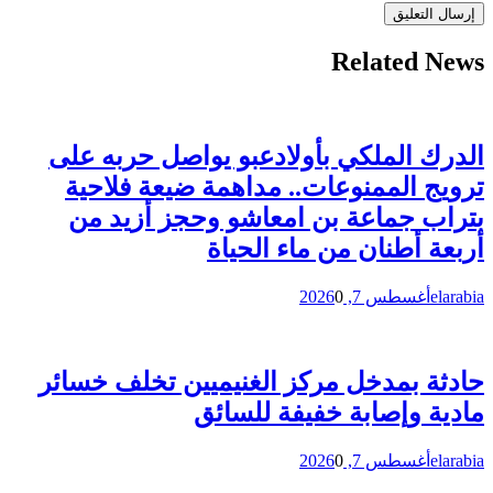
Related News
الدرك الملكي بأولادعبو يواصل حربه على
ترويج الممنوعات.. مداهمة ضيعة فلاحية
بتراب جماعة بن امعاشو وحجز أزيد من
أربعة أطنان من ماء الحياة
elarabia
أغسطس 7, 2026
0
حادثة بمدخل مركز الغنيميين تخلف خسائر
مادية وإصابة خفيفة للسائق
elarabia
أغسطس 7, 2026
0