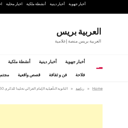
Ski
أخبار جهوية
أخبار دينية
أنشطة ملكية
اخبار محلية
اخ
t
conten
العربية بريس
العربية بريس منصة إعلامية
أخبار جهوية
أخبار دينية
أنشطة ملكية
فلاحة
فن و ثقافة
قصص واقعية
مجتم
Home
رياضة
الثانوية التأهيلية الإمام الغزالي تخليدا للذكرى 50 للمسيرة الخضراء و 70 لعيد الإستقلال