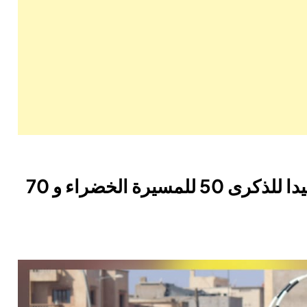
الثانوية التأهيلية الإمام الغزالي تخليدا للذكرى 50 للمسيرة الخضراء و 70