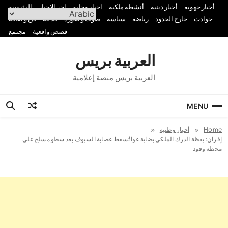
Ski
أخبار جهوية
أخبار دينية
أنشطة ملكية
اخبار محلية
اخر الاخبار
الرئيسية
t
حوادث
خارج الحدود
رياضة
سياسة
صوت و صورة
فلاحة
فن و ثقافة
conten
قصص واقعية
مجتمع
العربية بريس
العربية بريس منصة إعلامية
MENU
Home
أخبار وطنية
إفران: يقظة الدرك الملكي بضاية عوا تُسقط عصابة السيوف بعد سطو مسلح على
محطة وقود