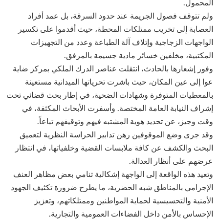
المحمول.
ولم تتوقف فصول الجريمة عند حدود السرقة، بل عمد أفراد
العصابة إلى تخريب ممتلكات المحطة، حيث أقدموا على تكسير
الواجهات الزجاجية وإتلاف آلة الطباعة وعدد من التجهيزات
المكتبية، مخلفين خسائر مادية جسيمة بالمرفق.
وفور إشعارها بالحادث، انتقلت عناصر الدرك الملكي بمركز ضاية
عوا إلى عين المكان، حيث باشرت تحرياتها الميدانية مستعينة
بالمعطيات المتوفرة وشهادات الضحية، في إطار بحث قضائي تحت
إشراف النيابة العامة المختصة. وأسفرت الأبحاث المكثفة، في
وقت وجيز، عن تحديد هوية المشتبه فيهم وتوقيفهم تباعاً.
وقد جرى وضع الموقوفين رهن تدابير الحراسة النظرية لتعميق
البحث والكشف عن كافة ملابسات القضية وخلفياتها، في انتظار
عرضهم على أنظار العدالة.
وتعيد هذه الواقعة إلى الواجهة إشكالية تنامي بعض مظاهر العنف
الإجرامي بالمناطق شبه الحضرية، ما يطرح ضرورة تكثيف الجهود
الأمنية والتحسيسية لحماية المواطنين وممتلكاتهم، وتعزيز
الإحساس بالأمن داخل الفضاءات العمومية والتجارية.