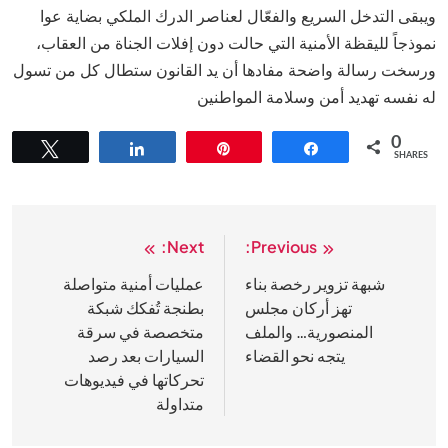
ويبقى التدخل السريع والفعّال لعناصر الدرك الملكي بضاية عوا
نموذجاً لليقظة الأمنية التي حالت دون إفلات الجناة من العقاب،
ورسخت رسالة واضحة مفادها أن يد القانون ستطال كل من تسول
له نفسه تهديد أمن وسلامة المواطنين
0
Tweet
Share
Pin
Share
SHARES
Next:
Previous:
تصفّح
المقالات
شبهة تزوير رخصة بناء
عمليات أمنية متواصلة
تهز أركان مجلس
بطنجة تُفكك شبكة
المنصورية… والملف
متخصصة في سرقة
يتجه نحو القضاء
السيارات بعد رصد
تحركاتها في فيديوهات
متداولة