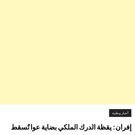
أخبار وطنية
إفران: يقظة الدرك الملكي بضاية عوا تُسقط