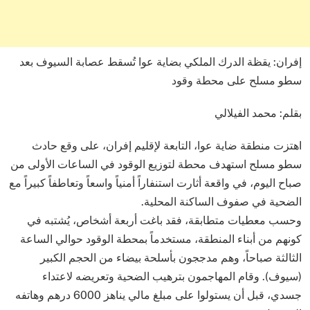
إفران: يقظة الدرك الملكي بضاية عوا تُسقط عصابة السيوف بعد
سطو مسلح على محطة وقود
بقلم: محمد الفيلالي
اهتزت منطقة ضاية عوا، التابعة لإقليم إفران، على وقع حادث
سطو مسلح استهدف محطة لتوزيع الوقود في الساعات الأولى من
صباح اليوم، في واقعة أثارت استنفاراً أمنياً واسعاً وتعاطفاً كبيراً مع
الضحية في صفوف الساكنة المحلية.
وحسب معطيات متطابقة، فقد باغت أربعة أشخاص، يُشتبه في
كونهم من أبناء المنطقة، مستخدماً بمحطة الوقود حوالي الساعة
الثالثة صباحاً، وهم مدججون بأسلحة بيضاء من الحجم الكبير
(سيوف). وقام المهاجمون بترهيب الضحية وتعريضه لاعتداء
جسدي، قبل أن يستولوا على مبلغ مالي يناهز 6000 درهم وهاتفه