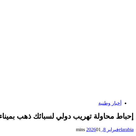
أخبار وطنية
إحباط محاولة تهريب دولي لسبائك ذهب بميناء ب
elarabia
فبراير 8, 2026
1 mins
0