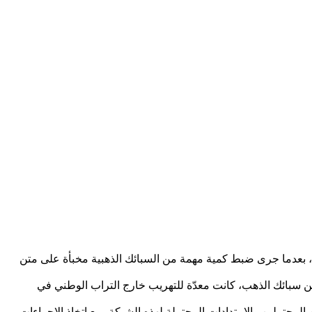
ب، بعدما جرى ضبط كمية مهمة من السبائك الذهبية مخبأة على متن
رت عملية التفتيش الدقيقة التي باشرتها المصالح المختصة عن حجز ما مجموعه 13 كيلوغراما و506 غرامات من سبائك الذهب، كانت معدّة للتهريب خارج التراب الوطني في
تملين والامتدادات المحتملة لهذه الشبكة، مع اتخاذ الإجراءات