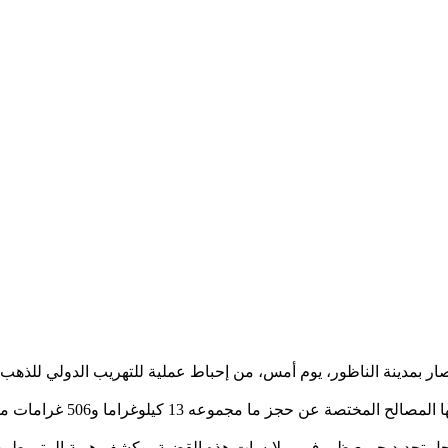
صار بمدينة الناظور، يوم أمس، من إحباط عملية للتهريب الدولي للذه
ووفق معطيات أولية، فقد أسف
 تحديد جميع ظروف وملابسات هذه القضية، وكشف هوية المتورطين المح