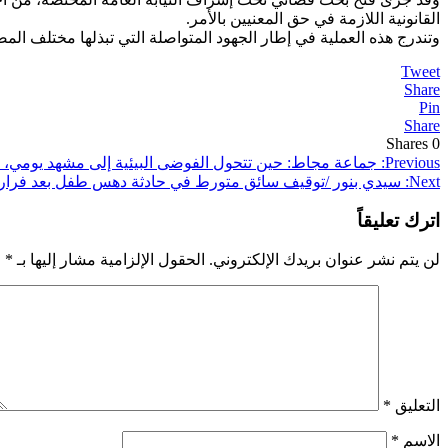
القانونية اللازمة في حق المعنيين بالأمر.
وتندرج هذه العملية في إطار الجهود المتواصلة التي تبذلها مختلف المص
Tweet
Share
Pin
Share
Shares
0
تصفّح
Previous:
جماعة مجاط: حين تتحول الفوضى البيئية إلى مشهد يومي، و
Next:
سيدي بنور /توقيف سائق متورط في حادثة دهس طفل بعد فرار
المقالات
اترك تعليقاً
لن يتم نشر عنوان بريدك الإلكتروني.
الحقول الإلزامية مشار إليها بـ
*
التعليق
*
الاسم
*