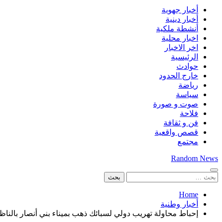
أخبار جهوية
أخبار دينية
أنشطة ملكية
اخبار محلية
اخر الاخبار
الرئيسية
حوادث
خارج الحدود
رياضة
سياسة
صوت و صورة
فلاحة
فن و ثقافة
قصص واقعية
مجتمع
Random News
البحث
عن:
Home
أخبار وطنية
إحباط محاولة تهريب دولي لسبائك ذهب بميناء بني أنصار بالناظ