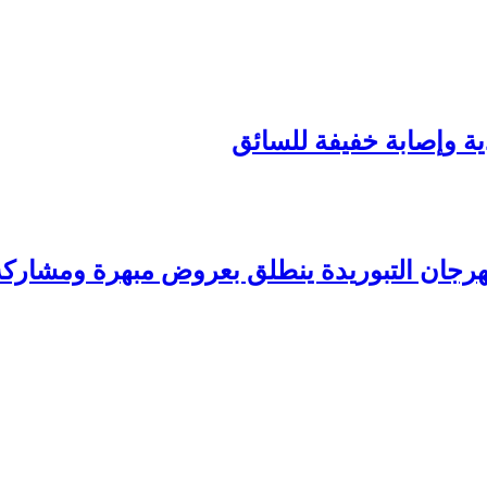
ة وإصابة خفيفة للسائق
وريدة ينطلق بعروض مبهرة ومشاركة قياسية لـ57 سربة 