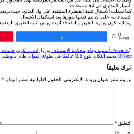
السيار المداري في اتجاه سطات.
كما شملت الأشغال تثنية القنطرة المتبقية على واد المالح، حيث يرتقب
التصدعات، على أن يتم فتحها بدورها بعد استكمال الأشغال.
وبذلك، تكون وزارة التجهيز والماء قد أنهت ورش تثنية الطريق الوطنية رقم 1 بأكمله، بما في ذلك القناطر المرتبطة به، على مستوى تراب عمال
0
Share
SHARES
تصفّح
Previous:
أمسية وفاء بمحكمة الاستئناف بورزازات… تكريم قامات 
Next:
محمد النكاي يتوج ثالثًا عالميًا في بطولة المواي طاي بأبوظبي
المقالات
اترك تعليقاً
لن يتم نشر عنوان بريدك الإلكتروني.
الحقول الإلزامية مشار إليها بـ
*
التعليق
*
الاسم
*