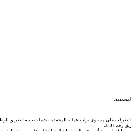
لمحمدية.
 بينها قنطرة واد أنفيفيخ، والقنطرتان المتواجدتان على مستوى الطريق ا