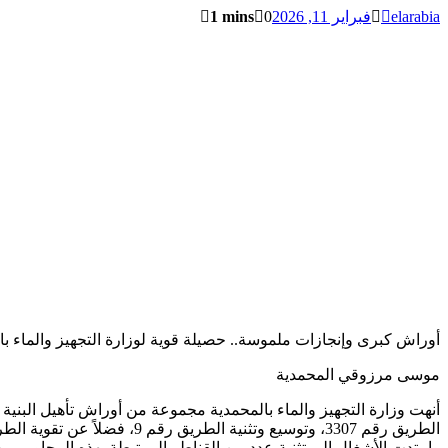
elarabia
فبراير 11, 2026
0
1 mins
أوراش كبرى وإنجازات ملموسة.. حصيلة قوية لوزارة التجهيز والماء با
موسى مرزوقي المحمدية
الطريق رقم 3307، وتوسيع وتثنية الطريق رقم 9، فضلاً عن تقوية الطريق رقم 3301.
وامتدت الأشغال إلى تثنية عدد من القناطر المرتبطة بهذه المحاور، من