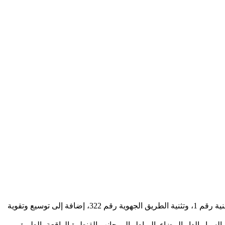
أنهت وزارة التجهيز والماء بالمحمدية مجموعة من أوراش تأهيل البنية الطرقية على مستوى تراب عمالة المحمدية، شملت تثنية الطريق الوطنية رقم 1، وتثنية الطريق الجهوية رقم 322، إضافة إلى توسيع وتقوية
لسيار الدار البيضاء–الرباط، إلى جانب القنطرة الواقعة بالطريق