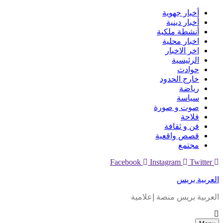
Skip
أخبار جهوية
to
أخبار دينية
content
أنشطة ملكية
اخبار محلية
اخر الاخبار
الرئيسية
حوادث
خارج الحدود
رياضة
سياسة
صوت و صورة
فلاحة
فن و ثقافة
قصص واقعية
مجتمع
Facebook
Instagram
Twitter
العربية بريس
العربية بريس منصة إعلامية