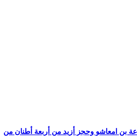
عة بن امعاشو وحجز أزيد من أربعة أطنان من