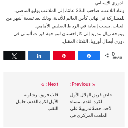
الدوري الإسباني.
وعاد اللاعب، صاحب الـ33 عامًا، إلى الملاعب يوليو الماضي،
للمشاركة في نهائي كأس العالم للأندية، وذلك بعد تسعة أشهر من
الغياب، بسبب إصابة في الرباط الصليبي الأمامي.
ويتوجه ريال مدريد إلى كازاخستان لمواجهة كيرات ألماتي في
دوري أبطال أوروبا، الثلاثاء المقبل.
0
Tweet
Share
Pin
Share
SHARES
Next:
Previous:
تصفّح
المقالات
خاض فريق الهلال الأول
قلبَ فريق برشلونة
لكرة القدم، مساء
الأول لكرة القدم، حامل
الأحد، حصةً تدريبيةً على
اللقب
الملعب المركزي في