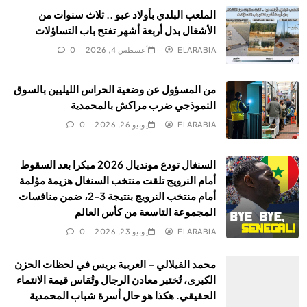
الملعب البلدي بأولاد عبو .. ثلاث سنوات من
الأشغال بدل أربعة أشهر تفتح باب التساؤلات
ELARABIA
أغسطس 4, 2026
0
من المسؤول عن وضعية الحراس الليليين بالسوق
النموذجي ضرب مراكش بالمحمدية
ELARABIA
يونيو 26, 2026
0
السنغال تودع مونديال 2026 مبكرا بعد السقوط
أمام النرويج تلقت منتخب السنغال هزيمة مؤلمة
أمام منتخب النرويج بنتيجة 3-2، ضمن منافسات
المجموعة التاسعة من كأس العالم
ELARABIA
يونيو 23, 2026
0
محمد الفيلالي – العربية بريس في لحظات الحزن
الكبرى، تُختبر معادن الرجال وتُقاس قيمة الانتماء
الحقيقي. هكذا هو حال أسرة شباب المحمدية