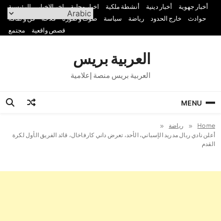
Ski
أخبار جهوية
أخبار دينية
أنشطة ملكية
اخبار محلية
اخر الاخبار
الرئيسية
t
حوادث
خارج الحدود
رياضة
سياسة
صوت و صورة
فلاحة
فن و ثقافة
conten
قصص واقعية
مجتمع
العربية بريس
العربية بريس منصة إعلامية
MENU
Home
رياضة
أعلن نادي ريال مدريد الإسباني، الأحد، تعرض داني كارفاخال، قائد الفريق الأول لكرة
القدم