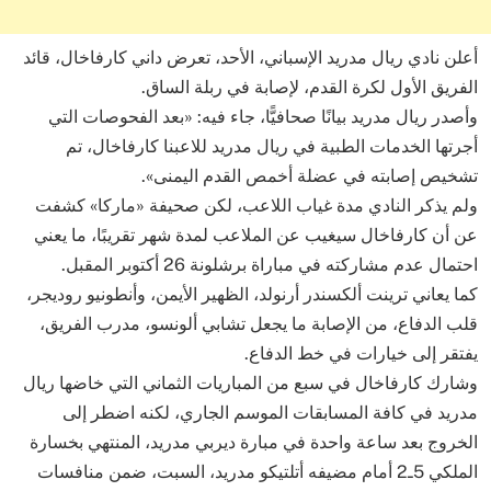
أعلن نادي ريال مدريد الإسباني، الأحد، تعرض داني كارفاخال، قائد
الفريق الأول لكرة القدم، لإصابة في ربلة الساق.
وأصدر ريال مدريد بيانًا صحافيًّا، جاء فيه: «بعد الفحوصات التي
أجرتها الخدمات الطبية في ريال مدريد للاعبنا كارفاخال، تم
تشخيص إصابته في عضلة أخمص القدم اليمنى».
ولم يذكر النادي مدة غياب اللاعب، لكن صحيفة «ماركا» كشفت
عن أن كارفاخال سيغيب عن الملاعب لمدة شهر تقريبًا، ما يعني
احتمال عدم مشاركته في مباراة برشلونة 26 أكتوبر المقبل.
كما يعاني ترينت ألكسندر أرنولد، الظهير الأيمن، وأنطونيو روديجر،
قلب الدفاع، من الإصابة ما يجعل تشابي ألونسو، مدرب الفريق،
يفتقر إلى خيارات في خط الدفاع.
وشارك كارفاخال في سبع من المباريات الثماني التي خاضها ريال
مدريد في كافة المسابقات الموسم الجاري، لكنه اضطر إلى
الخروج بعد ساعة واحدة في مبارة ديربي مدريد، المنتهي بخسارة
الملكي 5ـ2 أمام مضيفه أتلتيكو مدريد، السبت، ضمن منافسات