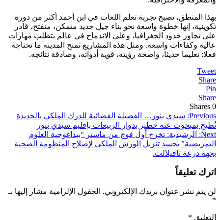
بهذا المنطق، تصبح تجربة تعلم اللغات في ابن أحمد أكثر من دورة
تكوينية، إنها خطوة واسعة نحو بناء جيل جديد متمكن، منفتح، قادر
على تجاوز حدود الجغرافيا، وعلى الاندماج في عالم يتطلب مهارات
عالية وكفاءات واسعة. ومثل هذه المشاريع تمنح المدينة ما تحتاجه
فعلا: تعليما حديثا، واضحة رؤيته، قوية أدواته، وصادقة نتائجه.
Tweet
Share
Pin
Share
Shares
0
تصفّح
Previous:
سيدي بنور… الفصيلة القضائية للدرك الملكي بالجديدة
تُطيح بمبحوث عنه خطير بدوار الربيعات بإقليم سيدي بنور
المقالات
Next:
الرشيدية: تخرج أول فوج من ماستر “بيداغوجية العلوم
التمريضية” يجسد تنزيل الورش الملكي لإصلاح المنظومة الصحية
بجهة درعة تافيلالت.
اترك تعليقاً
لن يتم نشر عنوان بريدك الإلكتروني.
الحقول الإلزامية مشار إليها بـ
*
التعليق
*