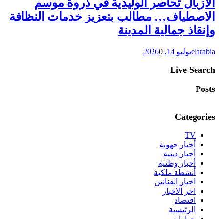
الأزبال تحاصر الوليدية في ذروة موسم
الاصطياف… مطالب بتعزيز خدمات النظافة
وإنقاذ جمالية المدينة
elarabia
يوليو 14, 2026
0
Live Search
Posts
Categories
TV
أخبار جهوية
أخبار دينية
أخبار وطنية
أنشطة ملكية
اخبار الفنانين
اخر الاخبار
اقتصاد
الرئيسية
حوارات