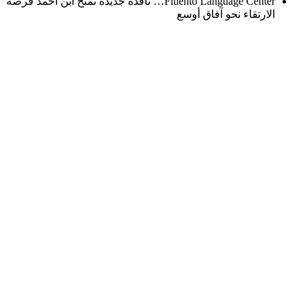
Fluento Language Center… نافذة جديدة تمنح ابن أحمد فرصة
الارتقاء نحو آفاق أوسع