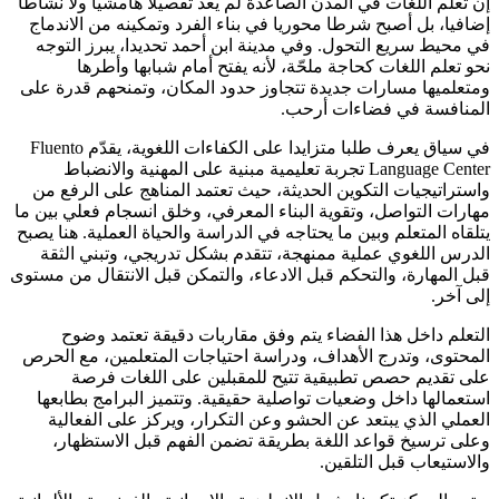
إن تعلم اللغات في المدن الصاعدة لم يعد تفصيلا هامشيا ولا نشاطا
إضافيا، بل أصبح شرطا محوريا في بناء الفرد وتمكينه من الاندماج
في محيط سريع التحول. وفي مدينة ابن أحمد تحديدا، يبرز التوجه
نحو تعلم اللغات كحاجة ملحّة، لأنه يفتح أمام شبابها وأطرها
ومتعلميها مسارات جديدة تتجاوز حدود المكان، وتمنحهم قدرة على
المنافسة في فضاءات أرحب.
في سياق يعرف طلبا متزايدا على الكفاءات اللغوية، يقدّم Fluento
Language Center تجربة تعليمية مبنية على المهنية والانضباط
واستراتيجيات التكوين الحديثة، حيث تعتمد المناهج على الرفع من
مهارات التواصل، وتقوية البناء المعرفي، وخلق انسجام فعلي بين ما
يتلقاه المتعلم وبين ما يحتاجه في الدراسة والحياة العملية. هنا يصبح
الدرس اللغوي عملية ممنهجة، تتقدم بشكل تدريجي، وتبني الثقة
قبل المهارة، والتحكم قبل الادعاء، والتمكن قبل الانتقال من مستوى
إلى آخر.
التعلم داخل هذا الفضاء يتم وفق مقاربات دقيقة تعتمد وضوح
المحتوى، وتدرج الأهداف، ودراسة احتياجات المتعلمين، مع الحرص
على تقديم حصص تطبيقية تتيح للمقبلين على اللغات فرصة
استعمالها داخل وضعيات تواصلية حقيقية. وتتميز البرامج بطابعها
العملي الذي يبتعد عن الحشو وعن التكرار، ويركز على الفعالية
وعلى ترسيخ قواعد اللغة بطريقة تضمن الفهم قبل الاستظهار،
والاستيعاب قبل التلقين.