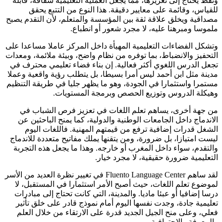
ونقط يحتاج إلى تعزيزها، مما يجعل العملية التعليمية شفافة، قابلة
للقياس، وقائمة على معايير دقيقة. هذا النوع من التتبع يحقق
مصداقية ويخلق علاقة ثقة بين المؤسسة والمتعلم، لأن التقدم يصبح
ملموسا ومبرهنا عليه، لا مجرد شعور أو انطباع.
وتشكل الفضاءات التعليمية المهيأة داخل المركز عاملا مساعدا على
التحفيز والانضباط، بما توفره من نظام واضح، وبيئة ملائمة، ومعدات
تجعل الدرس اللغوي أكثر فعالية. إن بناء فضاء تعليمي محترف في
مدينة مثل ابن أحمد ليس أمرا بسيطا، بل يتطلب رؤية واقعية وعملا
مستمرا واستثمارا في الجودة، وهو ما يظهر جليا في طريقة التنظيم
وهيكلة الدروس وتوزيع الحصص وبرمجة المستويات.
من جهة أخرى، يساهم تعلم اللغات في تعزيز فرص الشباب في
الاندماج داخل الجامعات الوطنية والدولية، كما يمنح الباحثين عن
الشغل قدرات إضافية ترفع من قيمتهم المهنية. فاللغات اليوم
ليست امتيازا، بل ضرورة، ومن يتقنها يملك مفاتيح متعددة للاندماج
والتقدم، سواء داخل المغرب أو خارجه. وهذا ما يجعل هذه التجربة
التعليمية ضرورة حقيقية، لا مجرد خيار.
لقد ساهم Fluento Language Center في تغيير نظرة العديد من الأسر
لموضوع تعلم اللغات، حيث أصبح الأمر استثمارا في المستقبل، لا
درسا إضافيا أو عبئا ماديا. والمدينة، التي كانت تحتاج إلى مبادرات
تعليمية جادة، وجدت نفسها اليوم أمام نموذج قادر على خلق تأثير
فعلي، وعلى منح الجيل الجديد قدرة على الارتقاء من خلال العلم
والمعرفة والاحترافية.