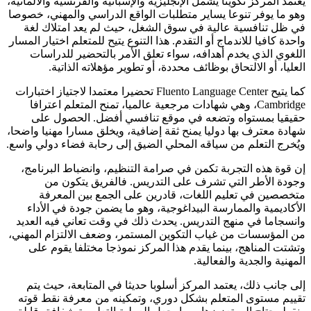
يعتمد المركز تكوينا يشمل الإنجليزية والإسبانية والفرنسية والألمانية،
وهو ما يوفر تنوعا يساير متطلبات الواقع الدراسي والمهني، خصوصا
في ظل تنافسية عالية في سوق الشغل، حيث لم يعد امتلاك لغة
واحدة كافيا للاندماج أو التقدم. هذا التنوع يتيح للمتعلم اختيار المسار
اللغوي الذي يخدم أهدافه، سواء تعلق الأمر بالتحضير للدراسات
العليا، أو الالتحاق بوظائف محددة، أو تطوير مؤهلاته الذاتية.
كما يتيح Fluento Language Center تحضيرا معتمدا لاجتياز اختبارات
Cambridge، وهي شهادات مرجعية عالميا، تمنح المتعلم اعترافا
حقيقيا بمستواه وتضعه في موقع تنافسي أفضل. الحصول على
شهادة معترف بها دوليا يمنح ثقة إضافية، ويخلق مسارا مهنيا واضحا،
ويُخرج التعلم من سياقه المحلي الضيق إلى رحابة فضاء دولي واسع.
إن قوة هذه التجربة تكمن في صرامة التنظيم، وانضباط البرنامج،
وجودة الأطر التي تشرف على التدريس. فالفريق يتكون من
متخصصين في تعليم اللغات، قادرين على الجمع بين المعرفة
الأكاديمية والممارسة البيداغوجية، وهو ما يضمن جودة في الأداء
وانسجاما في منهج التدريس. يحدث ذلك في وقت تعاني فيه العديد
من المؤسسات من غياب التكوين المستمر، وضعف الالتزام المهني،
وتشتت المناهج، بينما يقدم هذا المركز نموذجا مختلفا يقوم على
المهنية والجدية والفعالية.
إلى جانب ذلك، يعتمد المركز أسلوبا حديثا في المتابعة، حيث يتم
تقييم مستوى المتعلم بشكل دوري، وتمكينه من معرفة نقط قوته