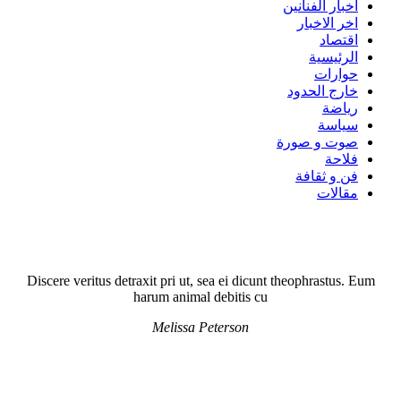
اخبار الفنانين
اخر الاخبار
اقتصاد
الرئيسية
حوارات
خارج الحدود
رياضة
سياسة
صوت و صورة
فلاحة
فن و ثقافة
مقالات
Discere veritus detraxit pri ut, sea ei dicunt theophrastus. Eum
harum animal debitis cu
Melissa Peterson