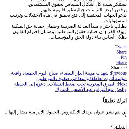
يستنكر بشدة كل أشكال المساس بحقوق المستفيدين.
يرفض فرض التزامات جبائية غير قانونية عليهم.
يدعو الجهات المختصة إلى فتح تحقيق في هذه الاختلالات وترتيب
المسؤوليات.
يطالب باحترام مبدأ العدالة الضريبية وضمان حماية حق الملكية.
ويؤكد الفرع أن حماية حقوق المواطنين وضمان احترام القانون
يظلّان أساس بناء دولة الحق والمؤسسات.
Tweet
Share
Pin
Share
Shares
0
تصفّح
Previous:
شهدت مدينة الدار البيضاء، صباح اليوم الجمعة، واقعة
مؤلمة أثارت تعاطفاً واسعاً في صفوف المواطنين
المقالات
Next:
الطرق المغربية تحت ضغط التنقلات.. دعوة إلى الحيطة
والحذر مع اقتراب عيد الأضحى المبارك
اترك تعليقاً
لن يتم نشر عنوان بريدك الإلكتروني.
الحقول الإلزامية مشار إليها بـ
*
التعليق
*