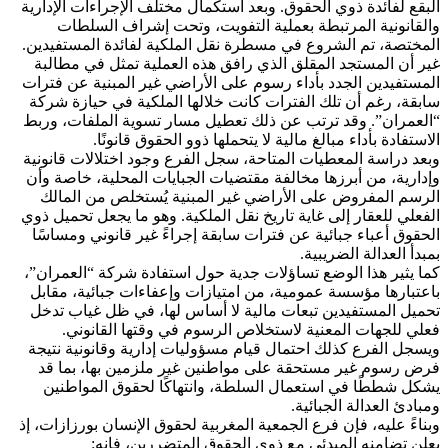
البقع لفائدة ذوي الحقوق. وبعد استكمال مختلف الإجراءات الإدارية
والقانونية المرتبطة بعملية التفويت، وتحت إشراف السلطات
المختصة، تم الشروع في مسطرة نقل الملكية لفائدة المستفيدين.
غير أن المستجد المقلق الذي رافق هذه العملية تمثل في مطالبة
المستفيدين الجدد بأداء رسوم على الأراضي غير المبنية عن فترات
سابقة، رغم أن تلك الفترات كانت خلالها الملكية في حيازة شركة
“العمران”. وقد ترتب عن ذلك تعطيل مسار تسوية الملفات، وربط
الاستفادة بأداء مبالغ مالية لا يتحملها ذوو الحقوق قانونًا.
وبعد دراسة المعطيات المتاحة، سجل الفرع وجود اختلالات قانونية
وإدارية، من أبرزها مخالفة مقتضيات الجبايات المحلية، خاصة وأن
الرسم المفروض على الأراضي غير المبنية يُستخلص من المالك
الفعلي للعقار إلى غاية تاريخ نقل الملكية. وهو ما يجعل تحميل ذوي
الحقوق أعباء جبائية عن فترات سابقة إجراءً غير قانوني ومساسًا
بمبدأ العدالة الضريبية.
كما يثير هذا الوضع تساؤلات جدية حول استفادة شركة “العمران”،
باعتبارها مؤسسة عمومية، من امتيازات وإعفاءات جبائية، مقابل
تحميل المستفيدين تبعات مالية لا أساس لها، في ظل غياب تدخل
فعلي للجهات المعنية لاستخلاص الرسوم في وقتها القانوني.
ويسجل الفرع كذلك احتمال قيام مسؤوليات إدارية وقانونية نتيجة
فرض رسوم غير مستحقة على مواطنين غير ملزمين بها، بما قد
يشكل شططًا في استعمال السلطة، وانتهاكًا لحقوق المواطنين
ومبادئ العدالة الجبائية.
وبناءً عليه، فإن فرع الجمعية المغربية لحقوق الإنسان بورزازات، إذ
يعلن تضامنه المبدئي مع ذوي الحقوق المتضررين، فإنه: