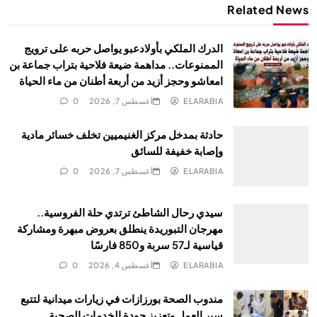
Related News
الدرك الملكي بأولادعبو يواصل حربه على ترويج
الممنوعات.. مداهمة ضيعة فلاحية بتراب جماعة بن
امعاشو وحجز أزيد من أربعة أطنان من ماء الحياة
ELARABIA
أغسطس 7, 2026
0
حادثة بمدخل مركز الغنيميين تخلف خسائر مادية
وإصابة خفيفة للسائق
ELARABIA
أغسطس 7, 2026
0
سيدي رحال الشاطئ ترتدي حلة الفروسية..
مهرجان التبوريدة ينطلق بعروض مبهرة ومشاركة
قياسية لـ57 سربة و850 فارسًا
ELARABIA
أغسطس 4, 2026
0
مندوب الصحة بورزازات في زيارات ميدانية لتتبع
سير العمل وتعزيز جودة الخدمات الصحية