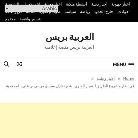
Ski
أخبار جهوية
أخبار دينية
أنشطة ملكية
اخبار محلية
اخر الاخبار
الرئيسية
t
حوادث
خارج الحدود
رياضة
سياسة
صوت و صورة
فلاحة
فن و ثقافة
conten
قصص واقعية
مجتمع
العربية بريس
العربية بريس منصة إعلامية
MENU
Home
أخبار وطنية
في إطار مشروع الطريق السيار القاري.. هدم منازل بسيدي موسى بن علي بالمحمدية.