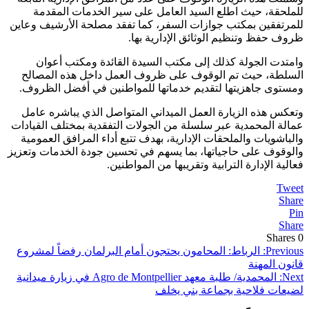
للملحقة، حيث اطلع السيد العامل على سير الخدمات المقدمة
للمرتفقين بمكتب جوازات السفر، كما تفقد مصلحة الأرشيف وعاين
ظروف حفظ وتنظيم الوثائق الإدارية بها.
وامتدت الجولة كذلك إلى مكتب السيدة القائدة ومكتب أعوان
السلطة، حيث تم الوقوف على ظروف العمل داخل هذه المصالح
ومستوى جاهزيتها لتقديم خدماتها للمواطنين في أفضل الظروف.
وتعكس هذه الزيارة العمل الميداني المتواصل الذي يباشره عامل
عمالة المحمدية عبر سلسلة من الجولات التفقدية بمختلف القيادات
والباشويات والملحقات الإدارية، بهدف تتبع أداء المرافق العمومية
والوقوف على حاجياتها، بما يسهم في تحسين جودة الخدمات وتعزيز
فعالية الإدارة الترابية وتقريبها من المواطنين.
Tweet
Share
Pin
Share
Shares
0
تصفّح
Previous:
الرباط: المحامون يحتجون أمام البرلمان رفضاً لمشروع
قانون المهنة
المقالات
Next:
المحمدية/ طلبة معهد Agro de Montpellier في زيارة ميدانية
لضيعات فلاحية بجماعة بني يخلف