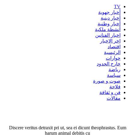
TV
أخبار جهوية
أخبار دينية
أخبار وطنية
أنشطة ملكية
اخبار الفنانين
اخر الاخبار
اقتصاد
الرئيسية
حوارات
خارج الحدود
رياضة
سياسة
صوت و صورة
فلاحة
فن و ثقافة
مقالات
Discere veritus detraxit pri ut, sea ei dicunt theophrastus. Eum
harum animal debitis cu