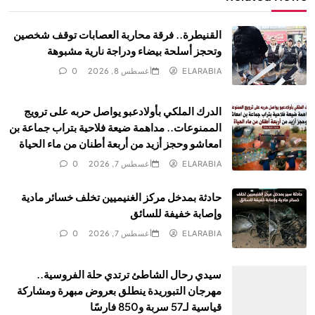
القنيطرة.. فرقة محاربة العصابات توقف شخصين
وتحجز أسلحة بيضاء ودراجة نارية مشبوهة
ELARABIA
أغسطس 8, 2026
0
الدرك الملكي بأولادعبو يواصل حربه على ترويج
الممنوعات.. مداهمة ضيعة فلاحية بتراب جماعة بن
امعاشو وحجز أزيد من أربعة أطنان من ماء الحياة
ELARABIA
أغسطس 7, 2026
0
حادثة بمدخل مركز الغنيميين تخلف خسائر مادية
وإصابة خفيفة للسائق
ELARABIA
أغسطس 7, 2026
0
سيدي رحال الشاطئ ترتدي حلة الفروسية..
مهرجان التبوريدة ينطلق بعروض مبهرة ومشاركة
قياسية لـ57 سربة و850 فارسًا