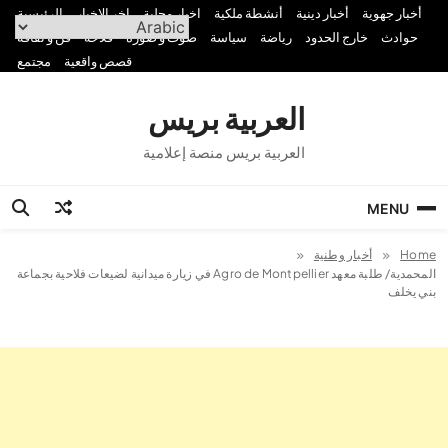
Ski
أخبار جهوية
أخبار دينية
أنشطة ملكية
اخبار محلية
اخر الاخبار
الرئيسية
t
حوادث
خارج الحدود
رياضة
سياسة
صوت و صورة
فلاحة
فن و ثقافة
conten
قصص واقعية
مجتمع
العربية بريس
العربية بريس منصة إعلامية
MENU
Home
أخبار وطنية
المحمدية/ طلبة معهد Agro de Montpellier في زيارة ميدانية لضيعات فلاحية بجماعة
بني يخلف