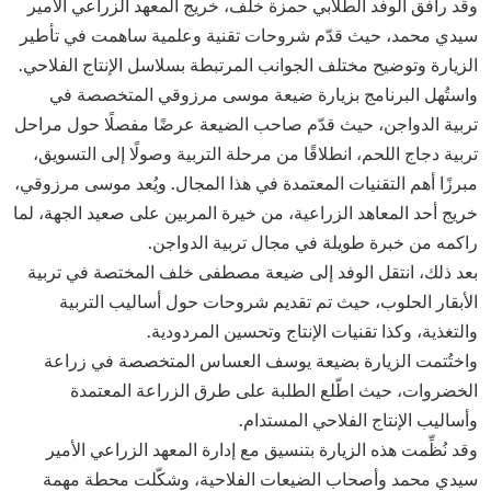
وقد رافق الوفد الطلابي حمزة خلف، خريج المعهد الزراعي الأمير
سيدي محمد، حيث قدّم شروحات تقنية وعلمية ساهمت في تأطير
الزيارة وتوضيح مختلف الجوانب المرتبطة بسلاسل الإنتاج الفلاحي.
واستُهل البرنامج بزيارة ضيعة موسى مرزوقي المتخصصة في
تربية الدواجن، حيث قدّم صاحب الضيعة عرضًا مفصلًا حول مراحل
تربية دجاج اللحم، انطلاقًا من مرحلة التربية وصولًا إلى التسويق،
مبرزًا أهم التقنيات المعتمدة في هذا المجال. ويُعد موسى مرزوقي،
خريج أحد المعاهد الزراعية، من خيرة المربين على صعيد الجهة، لما
راكمه من خبرة طويلة في مجال تربية الدواجن.
بعد ذلك، انتقل الوفد إلى ضيعة مصطفى خلف المختصة في تربية
الأبقار الحلوب، حيث تم تقديم شروحات حول أساليب التربية
والتغذية، وكذا تقنيات الإنتاج وتحسين المردودية.
واختُتمت الزيارة بضيعة يوسف العساس المتخصصة في زراعة
الخضروات، حيث اطّلع الطلبة على طرق الزراعة المعتمدة
وأساليب الإنتاج الفلاحي المستدام.
وقد نُظِّمت هذه الزيارة بتنسيق مع إدارة المعهد الزراعي الأمير
سيدي محمد وأصحاب الضيعات الفلاحية، وشكّلت محطة مهمة