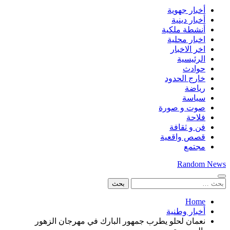
أخبار جهوية
أخبار دينية
أنشطة ملكية
اخبار محلية
اخر الاخبار
الرئيسية
حوادث
خارج الحدود
رياضة
سياسة
صوت و صورة
فلاحة
فن و ثقافة
قصص واقعية
مجتمع
Random News
البحث
عن:
Home
أخبار وطنية
نعمان لحلو يطرب جمهور البارك في مهرجان الزهور