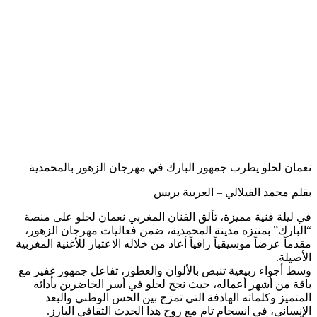
نعمان لحلو يطرب جمهور البارك في مهرجان الزهور بالمحمدية
بقلم محمد الفيلالي – العربية بريس
في ليلة فنية مميزة، تألق الفنان المغربي نعمان لحلو على منصة
“البارك” بمنتزه مدينة المحمدية، ضمن فعاليات مهرجان الزهور،
مقدماً عرضاً موسيقياً راقياً أعاد من خلاله الاعتبار للأغنية المغربية
الأصيلة.
وسط أجواء ربيعية تنبض بالألوان والعطور، تفاعل جمهور غفير مع
باقة من أشهر أعماله، حيث نجح لحلو في أسر الحاضرين بأدائه
المتميز وكلماته الهادفة التي تمزج بين الحس الوطني والبعد
الإنساني، في انسجام تام مع روح هذا الحدث الثقافي البارز.