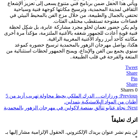
ويأتي هذا الحفل ضمن برنامج فني متنوع يسعى إلى تعزيز الإشعاع
الثقافي لمدينة المحمدية، وترسيخ مكانتها كوجهة فنية وسياحية
تحتفي بالجمال والطبيعة، من خلال مزج الفن بالمحيط البيئي في
فضاءات مفتوحة تستقطب مختلف الفئات.
ولم يكن حضور نعمان لحلو مجرد مشاركة عابرة، بل شكل لحظة
فنية قوية أعادت للجمهور شغفه بالأغنية الملتزمة، مؤكداً مرة أخرى
مكانته كأحد أبرز رواد الأغنية المغربية الراقية.
هكذا، يواصل مهرجان الزهور بالمحمدية ترسيخ حضوره كموعد
سنوي يجمع بين الفن والإبداع، ويمنح الجمهور لحظات استثنائية من
المتعة والفرجة في قلب الطبيعة..
Tweet
Share
Pin
Share
Shares
0
تصفّح
Previous:
ورزازات… الدرك الملكي يحبط محاولة تهريب أزيد من 5
أطنان من المواد البلاستيكية بتمدلين.
المقالات
Next:
نجاة عتابو تتألق بمنصة لاكولين في مهرجان الزهور بالمحمدية
اترك تعليقاً
لن يتم نشر عنوان بريدك الإلكتروني.
الحقول الإلزامية مشار إليها بـ
*