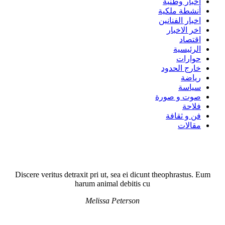
أخبار وطنية
أنشطة ملكية
اخبار الفنانين
اخر الاخبار
اقتصاد
الرئيسية
حوارات
خارج الحدود
رياضة
سياسة
صوت و صورة
فلاحة
فن و ثقافة
مقالات
Discere veritus detraxit pri ut, sea ei dicunt theophrastus. Eum
harum animal debitis cu
Melissa Peterson