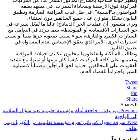
وتُظهر جولة صباحية بالشارع المذكور انتشار عدد من المركبات
المركونة فوق الأرصفة وبمحاذاة الممرات، في مشهد يصفه
المواطنون بـ”السيبة”، في ظل غياب المراقبة الصارمة وتطبيق
القانون بشكل متوازن على جميع السائقين دون استثناء.
ويرى متتبعون أن عمليات الجر (الديباناج) غالباً ما تُفعّل بسرعة في
حق السيارات الاقتصادية أو المتوسطة، بينما تتردد في التعامل مع
السيارات الكبيرة والفارهة، سواء بسبب صعوبة جرها تقنياً أو بسبب
اعتبارات أخرى، الأمر الذي يعمّق الإحساس بعدم المساواة في
تطبيق القانون.
وتطالب الساكنة والفاعلون المحليون بتكثيف حملات المراقبة
وتعميمها على كافة المركبات كيفما كان نوعها أو ثمنها، مع تشديد
العقوبات على المخالفين، حماية لحق الراجلين وضماناً لانسيابية
السير واحتراماً للفضاء العام.
Tweet
Share
Pin
Share
Shares
0
تصفّح
Previous:
بوزنيقة… فاجعة أمام مؤسسة تعليمية تعيد سؤال السلامة
إلى الواجهة
المقالات
Next:
سرقة محول كهربائي تحرم مؤسسة تعليمية من الكهرباء ببني
يخلف