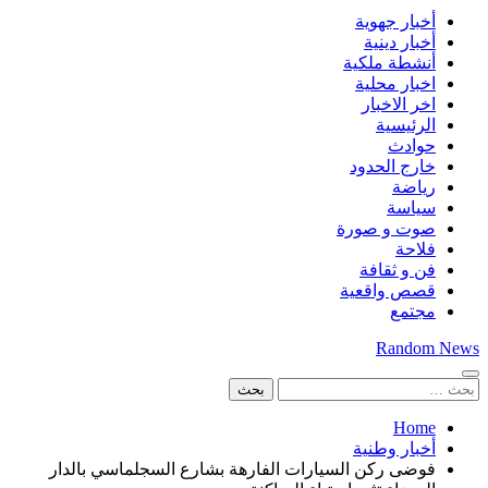
أخبار جهوية
أخبار دينية
أنشطة ملكية
اخبار محلية
اخر الاخبار
الرئيسية
حوادث
خارج الحدود
رياضة
سياسة
صوت و صورة
فلاحة
فن و ثقافة
قصص واقعية
مجتمع
Random News
البحث
عن:
Home
أخبار وطنية
فوضى ركن السيارات الفارهة بشارع السجلماسي بالدار