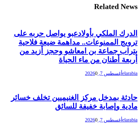
Related News
الدرك الملكي بأولادعبو يواصل حربه على
ترويج الممنوعات.. مداهمة ضيعة فلاحية
بتراب جماعة بن امعاشو وحجز أزيد من
أربعة أطنان من ماء الحياة
elarabia
أغسطس 7, 2026
0
حادثة بمدخل مركز الغنيميين تخلف خسائر
مادية وإصابة خفيفة للسائق
elarabia
أغسطس 7, 2026
0