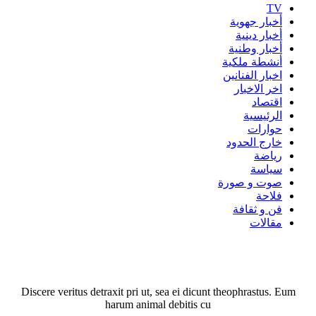
TV
أخبار جهوية
أخبار دينية
أخبار وطنية
أنشطة ملكية
اخبار الفنانين
اخر الاخبار
اقتصاد
الرئيسية
حوارات
خارج الحدود
رياضة
سياسة
صوت و صورة
فلاحة
فن و ثقافة
مقالات
Discere veritus detraxit pri ut, sea ei dicunt theophrastus. Eum
harum animal debitis cu