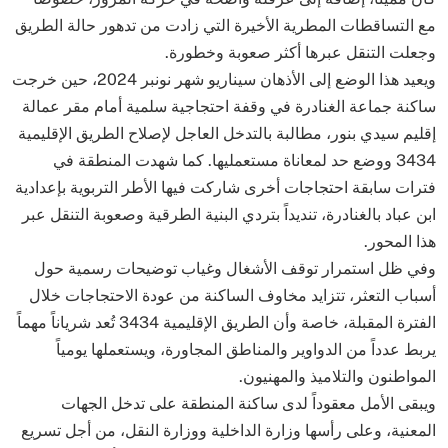
مع التساقطات المطرية الأخيرة التي زادت من تدهور حالة الطريق
وجعلت التنقل عبرها أكثر صعوبة وخطورة.
ويعيد هذا الوضع إلى الأذهان سيناريو شهر نونبر 2024، حين خرجت
ساكنة جماعة الغنادرة في وقفة احتجاجية سلمية أمام مقر عمالة
إقليم سيدي بنور، مطالبة بالتدخل العاجل لإصلاح الطريق الإقليمية
3434 ووضع حد لمعاناة مستعمليها. كما شهدت المنطقة في
فترات سابقة احتجاجات أخرى شاركت فيها الأطر التربوية بإعدادية
ابن عباد بالغنادرة، تنديداً بتردي البنية الطرقية وصعوبة التنقل عبر
هذا المحور.
وفي ظل استمرار توقف الأشغال وغياب توضيحات رسمية حول
أسباب التعثر، تتزايد مخاوف الساكنة من عودة الاحتجاجات خلال
الفترة المقبلة، خاصة وأن الطريق الإقليمية 3434 تُعد شرياناً مهماً
يربط عدداً من الدواوير والمناطق المجاورة، ويستعملها يومياً
المواطنون والتلاميذ والمهنيون.
ويبقى الأمل معقوداً لدى ساكنة المنطقة على تدخل الجهات
المعنية، وعلى رأسها وزارة الداخلية ووزارة النقل، من أجل تسريع