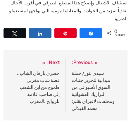
استئناف الأشغال وإصلاح هذا المقطع الطرقي في أقرب الآجال،
تفادياً لمزيد من الحوادث والمعاناة اليومية التي يواجهها مستعملو
الطريق
0
Tweet
Share
Pin
Share
SHARES
Next:
Previous:
تصفّح
المقالات
سيدي بنور/ حملة
حضري بارفان الشاب..
ميدانية لتحرير جنبات
قصة شاب مغربي
السوق الأسبوعي من
طموح من ابن الشعب
البراريك العشوائية
إلى صاحب علامة
ومخلفات لافيراي بقلم:
للروائح بالمغرب
محمد الفيلالي