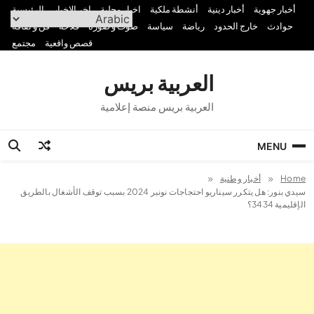
Ski
أخبار جهوية
أخبار دينية
أنشطة ملكية
اخبار محلية
اخر الاخبار
الرئيسية
t
حوادث
خارج الحدود
رياضة
سياسة
صوت و صورة
فلاحة
فن و ثقافة
conten
قصص واقعية
مجتمع
العربية بريس
العربية بريس منصة إعلامية
MENU
Home
أخبار وطنية
سيدي بنور: هل يتكرر سيناريو احتجاجات نونبر 2024 بسبب توقف الأشغال بالطريق
الإقليمية 3434؟