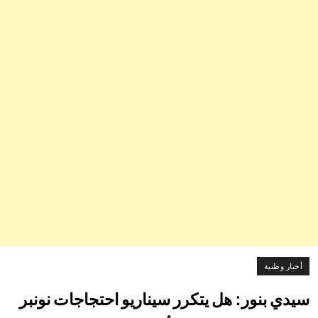
أخبار وطنية
سيدي بنور: هل يتكرر سيناريو احتجاجات نونبر