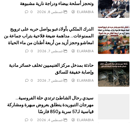
وتحجز أسلحة بيضاء ودراجة نارية مشبوهة
ELARABIA
أغسطس 8, 2026
0
الدرك الملكي بأولادعبو يواصل حربه على ترويج
الممنوعات.. مداهمة ضيعة فلاحية بتراب جماعة بن
امعاشو وحجز أزيد من أربعة أطنان من ماء الحياة
ELARABIA
أغسطس 7, 2026
0
حادثة بمدخل مركز الغنيميين تخلف خسائر مادية
وإصابة خفيفة للسائق
ELARABIA
أغسطس 7, 2026
0
سيدي رحال الشاطئ ترتدي حلة الفروسية..
مهرجان التبوريدة ينطلق بعروض مبهرة ومشاركة
قياسية لـ57 سربة و850 فارسًا
ELARABIA
أغسطس 4, 2026
0