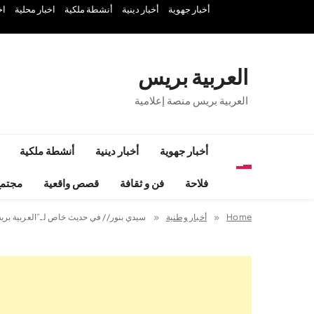
Ski
أخبار جهوية
أخبار دينية
أنشطة ملكية
اخبار محلية
اخ
t
conten
العربية بريس
العربية بريس منصة إعلامية
أخبار جهوية
أخبار دينية
أنشطة ملكية
فلاحة
فن و ثقافة
قصص واقعية
مجتم
Home
أخبار وطنية
سيدي بنور// في حديث خاص لـ”العربية بري