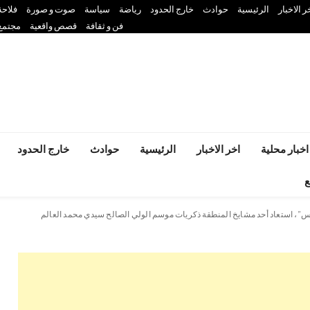
ر الاخبار
الرئيسية
حوادث
خارج الحدود
رياضة
سياسة
صوت و صورة
فلاحة
فن و ثقافة
قصص واقعية
مجتمع
اخبار محلية
اخر الاخبار
الرئيسية
حوادث
خارج الحدود
ع
س”، استعاد أحد مشايخ المنطقة ذكريات موسم الولي الصالح سيدي محمد العالم