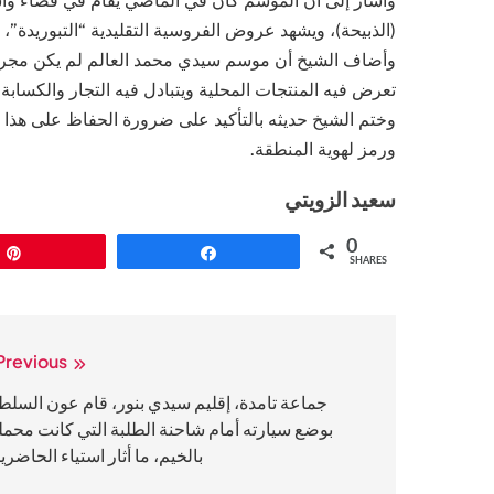
وأشار إلى أن الموسم كان في الماضي يُقام في فضاء واسع 
(الذبيحة)، ويشهد عروض الفروسية التقليدية “التبوريدة”،
وأضاف الشيخ أن موسم سيدي محمد العالم لم يكن مجرد اح
تعرض فيه المنتجات المحلية ويتبادل فيه التجار والكساب
وختم الشيخ حديثه بالتأكيد على ضرورة الحفاظ على هذا ال
ورمز لهوية المنطقة.
سعيد الزويتي
0
Pin
Share
SHARES
Previous:
تصفّح
المقالات
جماعة تامدة، إقليم سيدي بنور، قام عون السلط
بوضع سيارته أمام شاحنة الطلبة التي كانت محمل
بالخيم، ما أثار استياء الحاضري