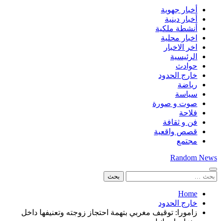
أخبار جهوية
أخبار دينية
أنشطة ملكية
اخبار محلية
اخر الاخبار
الرئيسية
حوادث
خارج الحدود
رياضة
سياسة
صوت و صورة
فلاحة
فن و ثقافة
قصص واقعية
مجتمع
Random News
البحث
عن:
Home
خارج الحدود
زامورا: توقيف مغربي بتهمة احتجاز زوجته وتعنيفها داخل