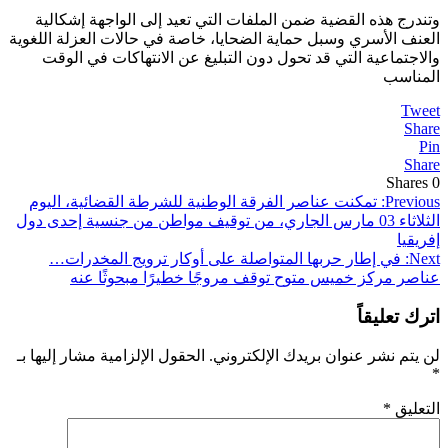
وتندرج هذه القضية ضمن الملفات التي تعيد إلى الواجهة إشكالية
العنف الأسري وسبل حماية الضحايا، خاصة في حالات العزلة اللغوية
والاجتماعية التي قد تحول دون التبليغ عن الانتهاكات في الوقت
المناسب
Tweet
Share
Pin
Share
Shares
0
تصفّح
Previous:
تمكنت عناصر الفرقة الوطنية للشرطة القضائية، اليوم
الثلاثاء 03 مارس الجاري، من توقيف مواطن من جنسية إحدى دول
المقالات
إفريقيا
Next:
في إطار حربها المتواصلة على أوكار ترويج المخدرات…
عناصر مركز خميس متوح توقف مروجًا خطيرًا مبحوثًا عنه
اترك تعليقاً
لن يتم نشر عنوان بريدك الإلكتروني.
الحقول الإلزامية مشار إليها بـ
*
التعليق
*