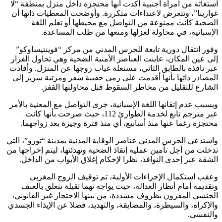
استغاثة من امرأة أجنبية أكدت أنها محتجزة داخل منزل بمنطقة “لا
غوارينا”، وتتعرض لاعتداءات متكررة. وأوضحت المعطيات ذاتها أن
الضحية كانت ممنوعة من التواصل مع محيطها أو تعلم اللغة
الإسبانية، في محاولة لعزلها ومنعها من طلب المساعدة.
وفور انتقال دورية تابعة للحرس المدني من مركز “فوينتيساوكو”
إلى عين المكان، عاينت العناصر الأمنية الضحية وهي تحاول الفرار
عبر نافذة بالطابق الثاني، مستغلة غياب زوجها عن المنزل. وأفادت
المصادر ذاتها بأنها أقدمت على رمي حقيبة سفر ومرتبة سرير إلى
الشارع للتقليل من مخاطر السقوط قبل محاولتها القفز.
وبسبب عدم إتقانها اللغة الإسبانية، جرى التواصل مع المعنية بالأمر
عبر مترجم تابع لخدمة الطوارئ 112، حيث صرحت بأنها كانت
محتجزة رغما عنها منذ أسابيع، أي منذ فترة وجيزة بعد زواجهما.
واستدعى الحرس المدني عناصر الوقاية المدنية بمدينة “تورو”، التي
تدخلت من أجل تأمين عملية إنقاذ الضحية وتهدئتها، ليتم إخراجها من
الشقة عبر إحدى النوافذ، نظرا لإحكام إغلاق الأبواب من الداخل.
وعقب استكمال الإجراءات الأولية، تم توقيف الزوج المغربي
وتقديمه أمام أنظار العدالة، حيث يواجه تهما ثقيلة تتعلق بالعنف
الجنسي المقرون بظروف مشددة، من بينها الاحتجاز غير القانوني،
والإكراه، والسيطرة، والمضايقة، والتهديد، فضلا عن الإيذاء الجسدي
والنفسي.