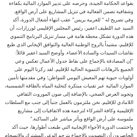
بقواعد الحكامة الجيدة، وحرصه على تدبير الموارد المالية بكفاءة
وشفافية تضمن الفعالية في تنزيل المشاريع على أرض الواقع.
وفي تصريح له ” للعربية بريس” عقب انتهاء أشغال الدورة، أكد
السيد عبد اللطيف اعفير، رئيس المجلس الإقليمي لورزازات، أن
هذه الدورة تشكل محطة هامة في مسار تنزيل البرنامج التنموي
للإقليم، مشيداً بالروح الوطنية العالية والتوافق الإيجابي الذي طبع
نقاشات السيدات والسادة الأعضاء. وأوضح السيد اعفير قائلاً:
​”إن المصادقة بالإجماع على نقاط جدول الأعمال تعكس وعي
الجميع بالرهانات التنموية الحالية للإقليم. لقد ركزنا اليوم على
أولويات حيوية تهم المعيش اليومي للمواطن؛ وفي مقدمتها تأمين
الموارد المائية عبر تقنيات مبتكرة كتحلية المياه بالطاقة الشمسية،
وتجويد العرض الصحي، بالإضافة إلى صون الموروث الثقافي
اللامادي للإقليم. نحن ملتزمون بالعمل جنباً إلى جنب مع السلطات
الإقليمية وكافة الشركاء لترجمة هذه الاتفاقيات إلى مشاريع
ملموسة على أرض الواقع وبأثر مباشر على الساكنة.”
​واختتمت الدورة الأجواء الإيجابية التي طبعت أطوارها، حيث أكد
الحاضرون أن التصويت بالإجماع يترجم الوعي المشترك والانسجام