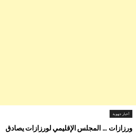
أخبار جهوية
ورزازات … ​المجلس الإقليمي لورزازات يصادق