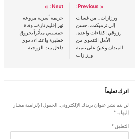
Next:
Previous:
تصفّح
المقالات
ورزازات.. ​من غسات
جريمة أسرية مروعة
إلى ترميكت.. حسن
تهز إقليم تازة… وفاة
رزوقي: كفاءات واعدة،
خمسيني متأثراً بحروق
الأمل التنموي من
خطيرة واعتداء دموي
الميدان وعينٌ على تنمية
داخل بيت الزوجية
ورزازات
اترك تعليقاً
لن يتم نشر عنوان بريدك الإلكتروني.
الحقول الإلزامية مشار
إليها بـ
*
التعليق
*