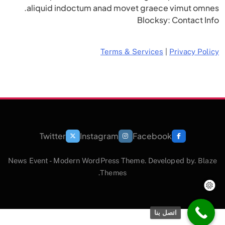
aliquid indoctum anad movet graece vimut omnes.
Blocksy: Contact Info
Terms & Services
|
Privacy Policy
Twitter
Instagram
Facebook
News Event - Modern WordPress Theme. Developed by.
Blaze
.
Themes
اتصل بنا