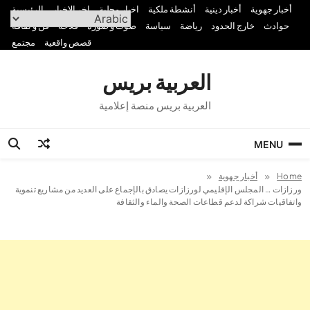
Ski
أخبار جهوية
أخبار دينية
أنشطة ملكية
اخبار محلية
اخر الاخبار
الرئيسية
t
حوادث
خارج الحدود
رياضة
سياسة
صوت و صورة
فلاحة
فن و ثقافة
conten
قصص واقعية
مجتمع
العربية بريس
العربية بريس منصة إعلامية
MENU
Home
أخبار جهوية
ورزازات … ​المجلس الإقليمي لورزازات يصادق بالإجماع على العديد من مشاريع تنموية
واتفاقيات شراكة لدعم قطاعات الصحة والماء والثقافة