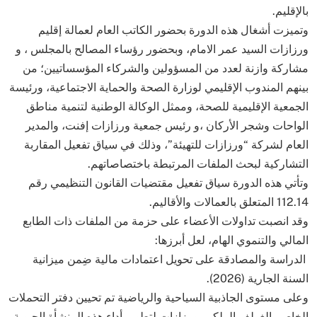
بالإقليم.
و​تميزت أشغال هذه الدورة بحضور الكاتب العام لعمالة إقليم
ورزازات السيد عمر الامام، وبحضور رؤساء المصالح بالمجلس ، و
مشاركة وازنة لعدد من المسؤولين والشركاء المؤسساتيين؛ من
بينهم المندوب الإقليمي لوزارة الصحة والحماية الاجتماعية، ورئيسة
الجمعية الإقليمية للصحة، وممثل الوكالة الوطنية لتنمية مناطق
الواحات وشجر الأركان ،و رئيس جمعية ورزازات إفنت، والمدير
العام لشركة “ورزازات للتهيئة”، وذلك في سياق تفعيل المقاربة
التشاركية لبحث الملفات المرتبطة باختصاصاتهم.
و​تأتي هذه الدورة سياق تفعيل مقتضيات القانون التنظيمي رقم
112.14 المتعلق بالعمالات والأقاليم.
وقد انصبت تداولات الأعضاء على حزمة من الملفات ذات الطابع
المالي والتنموي الهام، لعل أبرزها:
​ الدراسة والمصادقة على تحويل اعتمادات مالية ضِمن ميزانية
السنة الجارية (2026).
وعلى مستوى ​الجاذبية السياحية والرياضية تم تحيين دفتر التحملات
الخاص بالغولف الملكي بورزازات لتطوير أداء هذه المنشأة الحيوية.