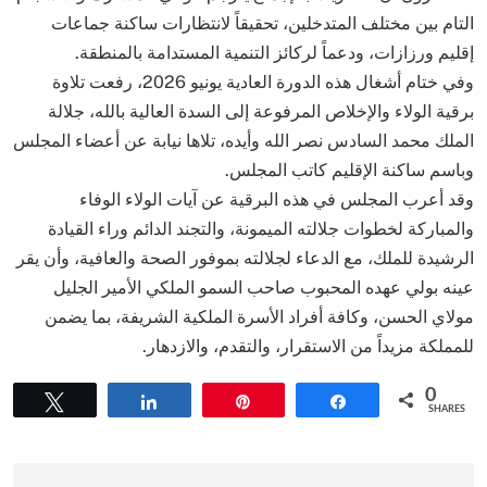
التام بين مختلف المتدخلين، تحقيقاً لانتظارات ساكنة جماعات
إقليم ورزازات، ودعماً لركائز التنمية المستدامة بالمنطقة.
وفي ختام أشغال هذه الدورة العادية يونيو 2026، رفعت تلاوة
برقية الولاء والإخلاص المرفوعة إلى السدة العالية بالله، جلالة
الملك محمد السادس نصر الله وأيده، تلاها نيابة عن أعضاء المجلس
وباسم ساكنة الإقليم كاتب المجلس.
​وقد أعرب المجلس في هذه البرقية عن آيات الولاء الوفاء
والمباركة لخطوات جلالته الميمونة، والتجند الدائم وراء القيادة
الرشيدة للملك، مع الدعاء لجلالته بموفور الصحة والعافية، وأن يقر
عينه بولي عهده المحبوب صاحب السمو الملكي الأمير الجليل
مولاي الحسن، وكافة أفراد الأسرة الملكية الشريفة، بما يضمن
للمملكة مزيداً من الاستقرار، والتقدم، والازدهار.
0
Tweet
Share
Pin
Share
SHARES