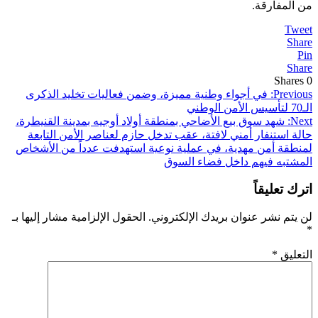
من المفارقة.
Tweet
Share
Pin
Share
Shares
0
تصفّح
Previous:
في أجواء وطنية مميزة، وضمن فعاليات تخليد الذكرى
الـ70 لتأسيس الأمن الوطني
المقالات
Next:
شهد سوق بيع الأضاحي بمنطقة أولاد أوجيه بمدينة القنيطرة،
حالة استنفار أمني لافتة، عقب تدخل حازم لعناصر الأمن التابعة
لمنطقة أمن مهدية، في عملية نوعية استهدفت عدداً من الأشخاص
المشتبه فيهم داخل فضاء السوق
اترك تعليقاً
لن يتم نشر عنوان بريدك الإلكتروني.
الحقول الإلزامية مشار إليها بـ
*
التعليق
*