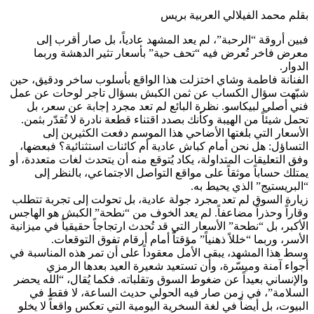
بقلم محمد الفيلالي العربية بريس
فبين أروقة “الرحبة”، لم يعد المشهد عادياً، بل صار أقرب إلى
معرض فاخر تُعرض فيه “تحف حية” بأسعار تثير الدهشة وربما
الدوار.
الفنانة فاطمة وشاي اختزلت هذا الواقع بأسلوب ساخر ودقيق، حين
شبّهت سؤال الكساب عن ثمن الكبش بسؤال تاجر لوحات عن عمل
فني أصلي لبيكاسو. نظرة البائع لم تعد مجرد إجابة عن سعر، بل
تحمل شيئاً من الهيبة وكأنك بصدد اقتناء قطعة نادرة لا تُقدّر بثمن.
الأسعار التي بلغتها الأضاحي هذا الموسم دفعت الكثيرين إلى
التساؤل: هل نحن أمام كباش عادية أم كائنات استثنائية؟ فبعضها،
وفق التعليقات المتداولة، يكاد يُتوقع منه أن يتحدث لغات متعددة، أو
يمتلك حساباً موثقاً على مواقع التواصل الاجتماعي، بالنظر إلى
“البريستيج” الذي يحيط به.
زيارة السوق لم تعد مجرد جولة عادية، بل تحولت إلى تجربة تتطلب
وقاراً وحذراً مضاعفاً. لم يعد الخوف من “نطحة” الكبش هو الهاجس
الأكبر، بل “نطحة” الأسعار التي قد تُحدث ارتجاجاً حقيقياً في ميزانية
الأسر، وربما “خللاً ذهنياً” مؤقتاً أمام أرقام تفوق التوقعات.
وسط هذا المشهد، يبقى الأمل معقوداً على أن تمر هذه المناسبة في
أجواء آمنة وميسّرة، وأن تستعيد شعيرة العيد بعدها الرمزي
والإنساني بعيداً عن ضغوط السوق وتقلباته. فكما يُقال، “الله يحضر
السلامة”، في زمن صار فيه الحولي حديث الساعة، لا فقط في
البيوت، بل أيضاً في لغة السخرية اليومية التي تعكس واقعاً لا يخلو